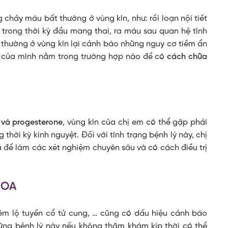
chảy máu bất thường ở vùng kín, như: rối loạn nội tiết
 trong thời kỳ đầu mang thai, ra máu sau quan hệ tình
t thường ở vùng kín lại cảnh báo những nguy cơ tiềm ẩn
ng của mình nằm trong trường hợp nào để có
cách chữa
 và progesterone
, vùng kín của chị em có thể gặp phải
hời kỳ kinh nguyệt. Đối với tình trạng bệnh lý này, chị
để làm các xét nghiệm chuyên sâu và có cách điều trị
HOA
êm lộ tuyến cổ tử cung, … cũng có dấu hiệu cảnh báo
ng bệnh lý này nếu không thăm khám kịp thời có thể