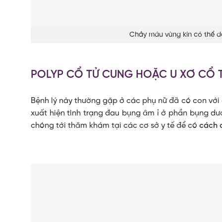
Chảy máu vùng kín có thể d
POLYP CỔ TỬ CUNG HOẶC U XƠ CỔ 
Bệnh lý này thường gặp ở các phụ nữ đã có con với
xuất hiện tình trạng đau bụng âm ỉ ở phần bụng dướ
chóng tới thăm khám tại các cơ sở y tế để có
cách c