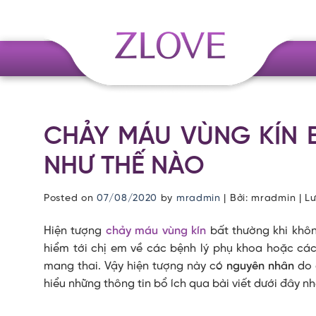
Skip
to
content
CHẢY MÁU VÙNG KÍN 
NHƯ THẾ NÀO
Posted on
07/08/2020
by
mradmin
| Bởi: mradmin | L
Hiện tượng
chảy máu vùng kín
bất thường khi khôn
hiểm tới chị em về các bệnh lý phụ khoa hoặc các
mang thai. Vậy hiện tượng này có
nguyên nhân
do 
hiểu những thông tin bổ ích qua bài viết dưới đây nh