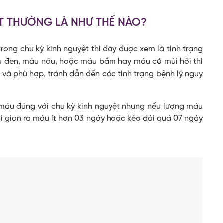
T THƯỜNG LÀ NHƯ THẾ NÀO?
rong chu kỳ kinh nguyệt thì đây được xem là tình trạng
u đen, màu nâu, hoặc máu bầm hay máu có mùi hôi thì
i và phù hợp, tránh dẫn đến các tình trạng bệnh lý nguy
 máu đúng với chu kỳ kinh nguyệt nhưng nếu lượng máu
hời gian ra máu ít hơn 03 ngày hoặc kéo dài quá 07 ngày