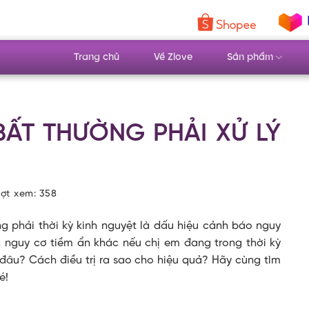
Trang chủ
Về Zlove
Sản phẩm
BẤT THƯỜNG PHẢI XỬ LÝ
ượt xem:
358
g phải thời kỳ kinh nguyệt là dấu hiệu cảnh báo nguy
 nguy cơ tiềm ẩn khác nếu chị em đang trong thời kỳ
đâu? Cách điều trị ra sao cho hiệu quả? Hãy cùng tìm
é!