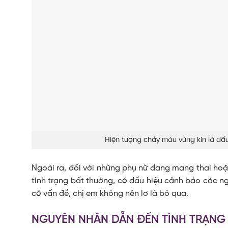
Hiện tượng chảy máu vùng kín là dấ
Ngoài ra, đối với những phụ nữ đang mang thai hoặc
tình trạng bất thường, có dấu hiệu cảnh báo các ng
có vấn đề, chị em không nên lơ là bỏ qua.
NGUYÊN NHÂN DẪN ĐẾN TÌNH TRẠNG