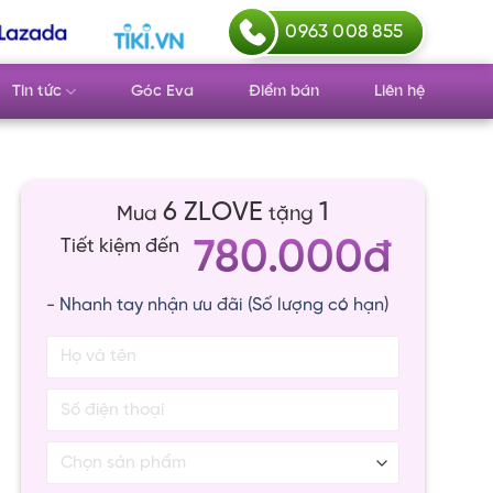
0963 008 855
Tin tức
Góc Eva
Điểm bán
Liên hệ
6 ZLOVE
1
Mua
tặng
780.000đ
Tiết kiệm đến
- Nhanh tay nhận ưu đãi (Số lượng có hạn)