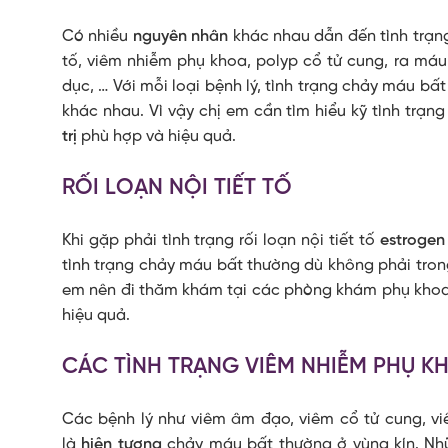
Có nhiều
nguyên nhân
khác nhau dẫn đến tình trạng 
tố, viêm nhiễm phụ khoa, polyp cổ tử cung, ra máu
dục, … Với mỗi loại bệnh lý, tình trạng chảy máu bấ
khác nhau. Vì vậy chị em cần tìm hiểu kỹ tình trạ
trị
phù hợp và hiệu quả.
RỐI LOẠN NỘI TIẾT TỐ
Khi gặp phải tình trạng rối loạn nội tiết tố
estrogen
tình trạng chảy máu bất thường dù không phải trong t
em nên đi thăm khám tại các phòng khám phụ khoa 
hiệu quả.
CÁC TÌNH TRẠNG VIÊM NHIỄM PHỤ K
Các bệnh lý như viêm âm đạo, viêm cổ tử cung, vi
là
hiện tượng
chảy máu bất thường ở vùng kín. Nhữ