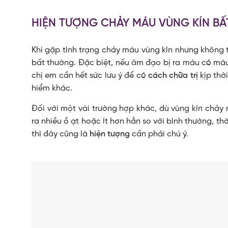
HIỆN TƯỢNG CHẢY MÁU VÙNG KÍN BẤ
Khi gặp tình trạng chảy máu vùng kín nhưng không t
bất thường. Đặc biệt, nếu âm đạo bị ra máu có mà
chị em cần hết sức lưu ý để có
cách chữa trị
kịp thờ
hiểm khác.
Đối với một vài trường hợp khác, dù vùng kín chảy
ra nhiều ồ ạt hoặc ít hơn hẳn so với bình thường, t
thì đây cũng là
hiện tượng
cần phải chú ý.