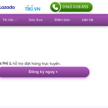
0963 008 855
Tin tức
Góc Eva
Điểm bán
Liên hệ
N PHÍ
& hỗ trợ đặt hàng trực tuyến.