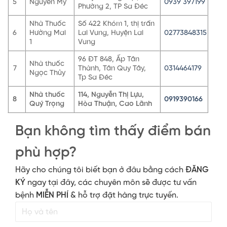
5
Nguyễn Mỳ
0939 397199
Phường 2, TP Sa Đéc
Nhà Thuốc
Số 422 Khóm 1, thị trấn
6
Hường Mai
Lai Vung, Huyện Lai
02773848315
1
Vung
96 ĐT 848, Ấp Tân
Nhà thuốc
7
Thành, Tân Quy Tây,
0314464179
Ngọc Thủy
Tp Sa Đéc
Nhà thuốc
114, Nguyễn Thị Lựu,
8
0919390166
Quý Trọng
Hòa Thuận, Cao Lãnh
Bạn không tìm thấy điểm bán
phù hợp?
Hãy cho chúng tôi biết bạn ở đâu bằng cách
ĐĂNG
KÝ
ngay tại đây, các chuyên môn sẽ được tư vấn
bệnh
MIỄN PHÍ
& hỗ trợ đặt hàng trực tuyến.