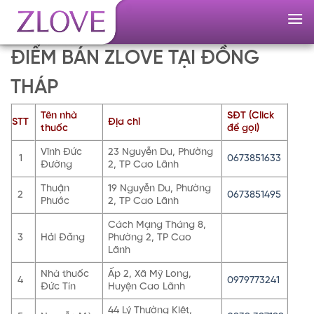
Skip
to
content
ĐIỂM BÁN ZLOVE TẠI ĐỒNG
THÁP
Tên nhà
SĐT (Click
STT
Địa chỉ
thuốc
để gọi)
Vĩnh Đức
23 Nguyễn Du, Phường
1
0673851633
Đường
2, TP Cao Lãnh
Thuận
19 Nguyễn Du, Phường
2
0673851495
Phước
2, TP Cao Lãnh
Cách Mạng Tháng 8,
3
Hải Đăng
Phường 2, TP Cao
Lãnh
Nhà thuốc
Ấp 2, Xã Mỹ Long,
4
0979773241
Đức Tín
Huyện Cao Lãnh
44 Lý Thường Kiệt,