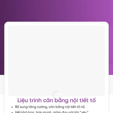
Liệu trình cân bằng nội tiết tố
Bổ sung tăng cường, cân bằng nội tiết tố nữ
Hết khô hạn, trơn mượt, giảm đau rát khi “yêu”