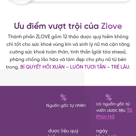
Ưu điểm vượt trội của
Zlove
Thành phần ZLOVE gồm 12 thảo dược quý hiếm không
chỉ tốt cho sức khoẻ vùng kín và sinh lý nữ mà còn tăng
cường sức khoẻ toàn thân, tinh thần (giải tỏa stress),
phòng chống lão hóa và làm đẹp cho phụ nữ từ bên
trong.
BÍ QUYẾT HỒI XUÂN – LUÔN TƯƠI TẮN – TRẺ LÂU
.
%
%
có nguồn gốc từ
Nguồn gốc tự nhiên
Tả
vườn dược liệu
Phìn Hồ
dược liệu quý
ngày