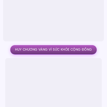
HUY CHƯƠNG VÀNG VÌ SỨC KHỎE CỘNG ĐỒNG