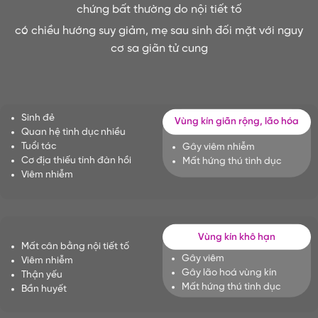
chứng bất thường do nội tiết tố
có chiều hướng suy giảm, mẹ sau sinh đối mặt với nguy
cơ sa giãn tử cung
Sinh đẻ
Vùng kín giãn rộng, lão hóa
Quan hệ tình dục nhiều
Tuổi tác
Gây viêm nhiễm
Cơ địa thiếu tính đàn hồi
Mất hứng thú tình dục
Viêm nhiễm
Vùng kín khô hạn
Mất cân bằng nội tiết tố
Gây viêm
Viêm nhiễm
Gây lão hoá vùng kín
Thận yếu
Mất hứng thú tình dục
Bần huyết