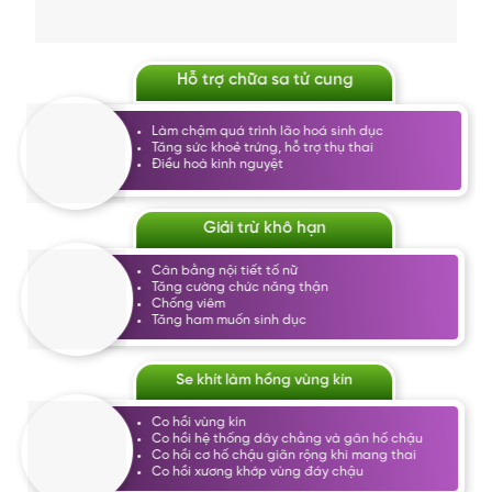
Hỗ trợ chữa sa tử cung
Làm chậm quá trình lão hoá sinh dục
Tăng sức khoẻ trứng, hỗ trợ thụ thai
Điều hoà kinh nguyệt
Giải trừ khô hạn
Cân bằng nội tiết tố nữ
Tăng cường chức năng thận
Chống viêm
Tăng ham muốn sinh dục
Se khít làm hồng vùng kín
Co hồi vùng kín
Co hồi hệ thống dây chằng và gân hố chậu
Co hồi cơ hố chậu giãn rộng khi mang thai
Co hồi xương khớp vùng đáy chậu