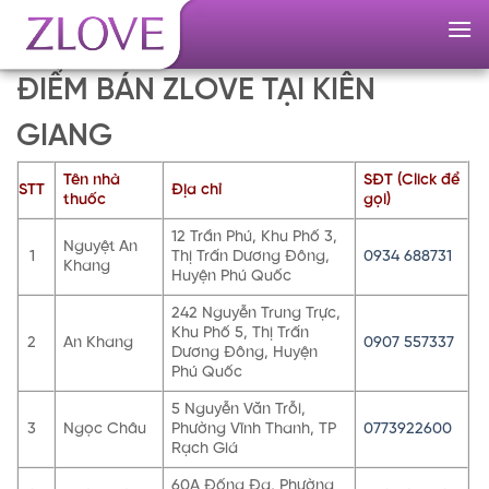
Skip
to
content
ĐIỂM BÁN ZLOVE TẠI KIÊN
GIANG
Tên nhà
SĐT (Click để
STT
Địa chỉ
thuốc
gọi)
12 Trần Phú, Khu Phố 3,
Nguyệt An
1
Thị Trấn Dương Đông,
0934 688731
Khang
Huyện Phú Quốc
242 Nguyễn Trung Trực,
Khu Phố 5, Thị Trấn
2
An Khang
0907 557337
Dương Đông, Huyện
Phú Quốc
5 Nguyễn Văn Trỗi,
3
Ngọc Châu
Phường Vĩnh Thanh, TP
0773922600
Rạch Giá
60A Đống Đa, Phường