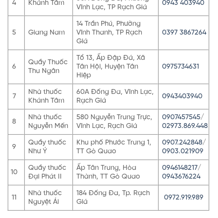
4
Khánh Tâm
0943 403940
Vĩnh Lạc, TP Rạch Giá
14 Trần Phú, Phường
5
Giang Nam
Vĩnh Thanh, TP Rạch
0397 3867264
Giá
Tổ 13, Ấp Đập Đá, Xã
Quầy Thuốc
6
Tân Hội, Huyện Tân
0975734631
Thu Ngân
Hiệp
Nhà thuốc
60A Đống Đa, Vĩnh Lạc,
7
0943403940
Khánh Tâm
Rạch Giá
Nhà thuốc
580 Nguyễn Trung Trực,
0907457545
/
8
Nguyễn Mến
Vĩnh Lạc, Rạch Giá
02973.869.448
Quầy thuốc
Khu phố Phước Trung 1,
0907.242848
/
9
Như Ý
TT Gò Quao
0903.021909
Quầy thuốc
Ấp Tân Trung, Hòa
0946148217
/
10
Đại Phát II
Thành, TT Gò Quao
0943676224
Nhà thuốc
184 Đống Đa, Tp. Rạch
11
0972.919.989
Nguyệt Ái
Giá