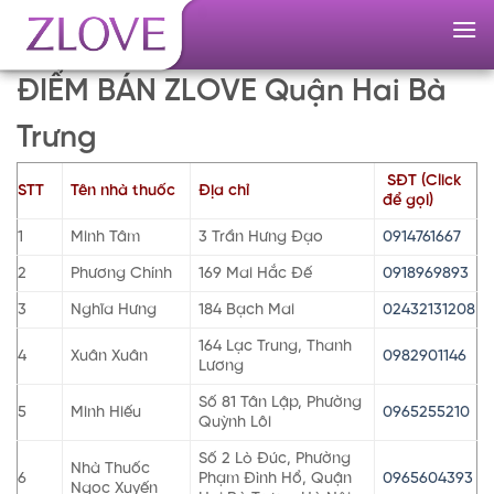
Skip
to
content
ĐIỂM BÁN ZLOVE Quận Hai Bà
Trưng
SĐT (Click
STT
Tên nhà thuốc
Địa chỉ
để gọi)
1
Minh Tâm
3 Trần Hưng Đạo
0914761667
2
Phương Chính
169 Mai Hắc Đế
0918969893
3
Nghĩa Hưng
184 Bạch Mai
02432131208
164 Lạc Trung, Thanh
4
Xuân Xuân
0982901146
Lương
Số 81 Tân Lập, Phường
5
Minh Hiếu
0965255210
Quỳnh Lôi
Số 2 Lò Đúc, Phường
Nhà Thuốc
6
Phạm Đình Hổ, Quận
0965604393
Ngọc Xuyến