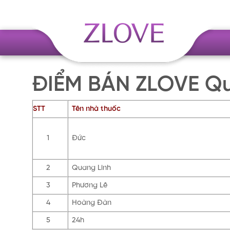
Skip
to
content
ĐIỂM BÁN ZLOVE Q
STT
Tên nhà thuốc
1
Đức
2
Quang Linh
3
Phương Lê
4
Hoàng Đàn
5
24h