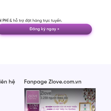
N PHÍ
& hỗ trợ đặt hàng trực tuyến.
Liên hệ
Fanpage Zlove.com.vn