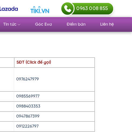
0963 008 855
Tin tức
Góc Eva
Điểm bán
Liên hệ
SĐT (Click để gọi)
0976247979
0985569977
0988403353
0947867399
0912226797