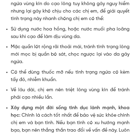
ngứa vùng kín do cạo lông tuy không gây nguy hiểm
nhưng lại gây khó chịu cho các chị em, để giải quyết
tình trạng này nhanh chóng chị em có thể:
Sử dụng nước hoa hồng, hoặc nước muối pha loãng
sau khi cạo để làm dịu vùng da.
Mặc quần lót rộng rãi thoải mái, tránh tình trạng lông
mới mọc bị quần bó sát, chọc ngược lại vào da gây
ngứa.
Có thể dùng thuốc mỡ nếu tình trạng ngứa có kèm
tấy đỏ, nhiễm khuẩn.
Về lâu dài, chị em nên triệt lông vùng kín để tránh
phải cạo nhiều lần.
Xây dựng một đời sống tình dục lành mạnh, khoa
học:
Chính là cách tốt nhất để bảo vệ sức khỏe chính
chị em và bạn tình. Nếu bạn tình có xu hướng mạnh
bạo, bạn nên thẳng thắn trao đổi về vấn đề này. Luôn