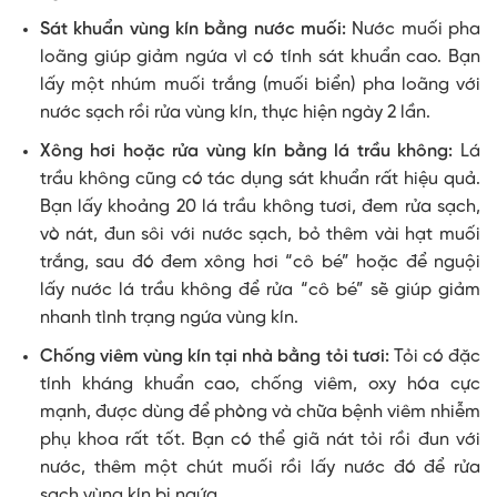
Sát khuẩn vùng kín bằng nước muối:
Nước muối pha
loãng giúp giảm ngứa vì có tính sát khuẩn cao. Bạn
lấy một nhúm muối trắng (muối biển) pha loãng với
nước sạch rồi rửa vùng kín, thực hiện ngày 2 lần.
Xông hơi hoặc rửa vùng kín bằng lá trầu không:
Lá
trầu không cũng có tác dụng sát khuẩn rất hiệu quả.
Bạn lấy khoảng 20 lá trầu không tươi, đem rửa sạch,
vò nát, đun sôi với nước sạch, bỏ thêm vài hạt muối
trắng, sau đó đem xông hơi “cô bé” hoặc để nguội
lấy nước lá trầu không để rửa “cô bé” sẽ giúp giảm
nhanh tình trạng ngứa vùng kín.
Chống viêm vùng kín tại nhà bằng tỏi tươi:
Tỏi có đặc
tính kháng khuẩn cao, chống viêm, oxy hóa cực
mạnh, được dùng để phòng và chữa bệnh viêm nhiễm
phụ khoa rất tốt. Bạn có thể giã nát tỏi rồi đun với
nước, thêm một chút muối rồi lấy nước đó để rửa
sạch vùng kín bị ngứa.