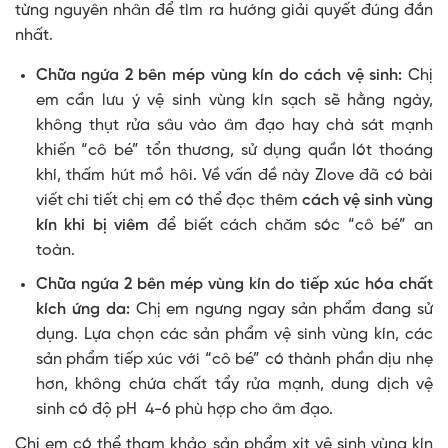
từng nguyên nhân để tìm ra hướng giải quyết đúng đắn
nhất.
Chữa ngứa 2 bên mép vùng kín do cách vệ sinh:
Chị
em cần lưu ý vệ sinh vùng kín sạch sẽ hằng ngày,
không thụt rửa sâu vào âm đạo hay chà sát mạnh
khiến “cô bé” tổn thương, sử dụng quần lót thoáng
khí, thấm hút mồ hôi. Về vấn đề này Zlove đã có bài
viết chi tiết chị em có thể đọc thêm
cách vệ sinh vùng
kín khi bị viêm
để biết cách chăm sóc “cô bé” an
toàn.
Chữa ngứa 2 bên mép vùng kín do tiếp xúc hóa chất
kích ứng da:
Chị em ngưng ngay sản phẩm đang sử
dụng. Lựa chọn các sản phẩm vệ sinh vùng kín, các
sản phẩm tiếp xúc với “cô bé” có thành phần dịu nhẹ
hơn, không chứa chất tẩy rửa mạnh, dung dịch vệ
sinh có độ pH 4-6 phù hợp cho âm đạo.
Chị em có thể tham khảo sản phẩm xịt vệ sinh vùng kín