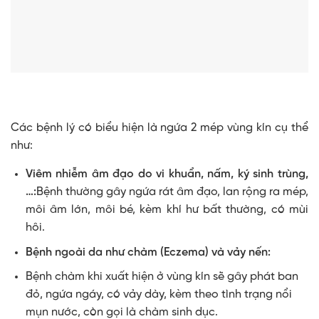
Các bệnh lý có biểu hiện là ngứa 2 mép vùng kín cụ thể
như:
Viêm nhiễm âm đạo do vi khuẩn, nấm, ký sinh trùng,
…:
Bệnh thường gây ngứa rát âm đạo, lan rộng ra mép,
môi âm lớn, môi bé, kèm khí hư bất thường, có mùi
hôi.
Bệnh ngoài da như chàm (Eczema) và vảy nến:
Bệnh chàm khi xuất hiện ở vùng kín sẽ gây phát ban
đỏ, ngứa ngáy, có vảy dày, kèm theo tình trạng nổi
mụn nước, còn gọi là chàm sinh dục.