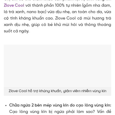
Zlove Cool
với thành phần 100% tự nhiên (gồm nha đam,
lá trà xanh, nano bạc) vừa dịu nhẹ, an toàn cho da, vừa
có tính kháng khuẩn cao. Zlove Cool có mùi hương trà
xanh dịu nhẹ, giúp cô bé khử mùi hôi và thông thoáng
suốt cả ngày.
Zlove Cool hỗ trợ kháng khuẩn, giảm viêm nhiễm vùng kín
Chữa ngứa 2 bên mép vùng kín do cạo lông vùng kín:
Cạo lông vùng kín bị ngứa phải làm sao? Vấn đề