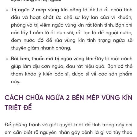
Trị ngứa 2 mép vùng kín bằng lá ổi:
Lá ổi chứa tinh
dầu và hoạt chất ức chế sự lây lan của vi khuẩn,
phòng và trị viêm ngứa vùng kín rất lành tính. Bạn chỉ
cần lấy 1 nắm lá ổi đun sôi, rồi lọc lá để nguội nước,
đem nước đó để rửa vùng kín tình trạng ngứa sẽ
thuyên giảm nhanh chóng.
Bôi kem, thuốc mỡ trị ngứa vùng kín:
Đây là một cách
giúp làm dịu cơn ngứa, đau rát hiệu quả. Bạn có thể
tham khảo ý kiến bác sĩ, dược sĩ về các sản phẩm
này.
CÁCH CHỮA NGỨA 2 BÊN MÉP VÙNG KÍN
TRIỆT ĐỂ
Để phòng tránh và giải quyết triệt để tình trạng này chị
em cần biết rõ nguyên nhân gây bệnh là gì và tùy theo