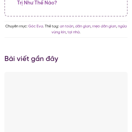
Trị Như Thế Nào?
Chuyên mục:
Góc Eva
. Thẻ tag:
an toàn
,
dân gian
,
mẹo dân gian
,
ngứa
vùng kín
,
tại nhà
.
Bài viết gần đây