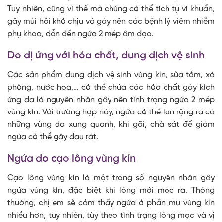
Tuy nhiên, cũng vì thế mà chúng có thể tích tụ vi khuẩn,
gây mùi hôi khó chịu và gây nên các bệnh lý viêm nhiễm
phụ khoa, dẫn đến ngứa 2 mép âm đạo.
Do dị ứng với hóa chất, dung dịch vệ sinh
Các sản phẩm dung dịch vệ sinh vùng kín, sữa tắm, xà
phòng, nước hoa,… có thể chứa các hóa chất gây kích
ứng da là nguyên nhân gây nên tình trạng ngứa 2 mép
vùng kín. Với trường hợp này, ngứa có thể lan rộng ra cả
những vùng da xung quanh, khi gãi, chà sát để giảm
ngứa có thể gây đau rát.
Ngứa do cạo lông vùng kín
Cạo lông vùng kín là một trong số nguyên nhân gây
ngứa vùng kín, đặc biệt khi lông mới mọc ra. Thông
thường, chị em sẽ cảm thấy ngứa ở phần mu vùng kín
nhiều hơn, tuy nhiên, tùy theo tình trạng lông mọc và vị