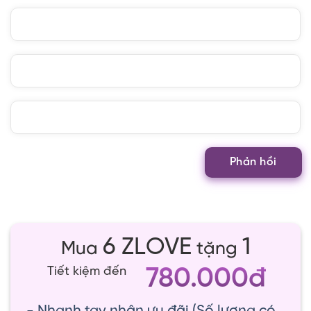
6 ZLOVE
1
Mua
tặng
780.000đ
Tiết kiệm đến
- Nhanh tay nhận ưu đãi (Số lượng có