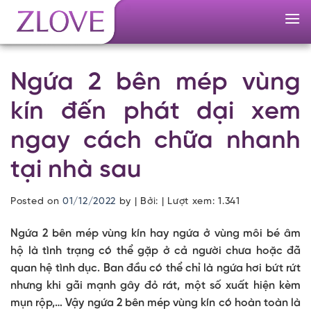
Skip
to
content
Ngứa 2 bên mép vùng
kín đến phát dại xem
ngay cách chữa nhanh
tại nhà sau
Posted on
01/12/2022
by
| Bởi: | Lượt xem:
1.341
Ngứa 2 bên mép vùng kín hay ngứa ở vùng môi bé âm
hộ là tình trạng có thể gặp ở cả người chưa hoặc đã
quan hệ tình dục. Ban đầu có thể chỉ là ngứa hơi bứt rứt
nhưng khi gãi mạnh gây đỏ rát, một số xuất hiện kèm
mụn rộp,… Vậy ngứa 2 bên mép vùng kín có hoàn toàn là