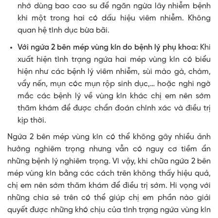
nhớ dùng bao cao su để ngăn ngừa lây nhiễm bệnh
khi một trong hai có dấu hiệu viêm nhiễm. Không
quan hệ tình dục bừa bãi.
Với ngứa 2 bên mép vùng kín do bệnh lý phụ khoa:
Khi
xuất hiện tình trạng ngứa hai mép vùng kín có biểu
hiện như các bệnh lý viêm nhiễm, sùi mào gà, chàm,
vẩy nến, mụn cóc mụn rộp sinh dục,… hoặc nghi ngờ
mắc các bệnh lý về vùng kín khác chị em nên sớm
thăm khám để được chẩn đoán chính xác và điều trị
kịp thời.
Ngứa 2 bên mép vùng kín có thể không gây nhiều ảnh
hưởng nghiêm trọng nhưng vẫn có nguy cơ tiềm ẩn
những bệnh lý nghiêm trọng. Vì vậy, khi chữa ngứa 2 bên
mép vùng kín bằng các cách trên không thấy hiệu quả,
chị em nên sớm thăm khám để điều trị sớm. Hi vọng với
những chia sẻ trên có thể giúp chị em phần nào giải
quyết được những khó chịu của tình trạng ngứa vùng kín