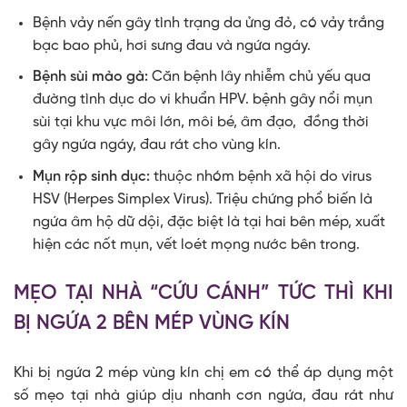
Bệnh vảy nến gây tình trạng da ửng đỏ, có vảy trắng
bạc bao phủ, hơi sưng đau và ngứa ngáy.
Bệnh sùi mào gà:
Căn bệnh lây nhiễm chủ yếu qua
đường tình dục do vi khuẩn HPV. bệnh gây nổi mụn
sùi tại khu vực môi lớn, môi bé, âm đạo, đồng thời
gây ngứa ngáy, đau rát cho vùng kín.
Mụn rộp sinh dục:
thuộc nhóm bệnh xã hội do virus
HSV (Herpes Simplex Virus). Triệu chứng phổ biến là
ngứa âm hộ dữ dội, đặc biệt là tại hai bên mép, xuất
hiện các nốt mụn, vết loét mọng nước bên trong.
MẸO TẠI NHÀ “CỨU CÁNH” TỨC THÌ KHI
BỊ NGỨA 2 BÊN MÉP VÙNG KÍN
Khi bị ngứa 2 mép vùng kín chị em có thể áp dụng một
số mẹo tại nhà giúp dịu nhanh cơn ngứa, đau rát như