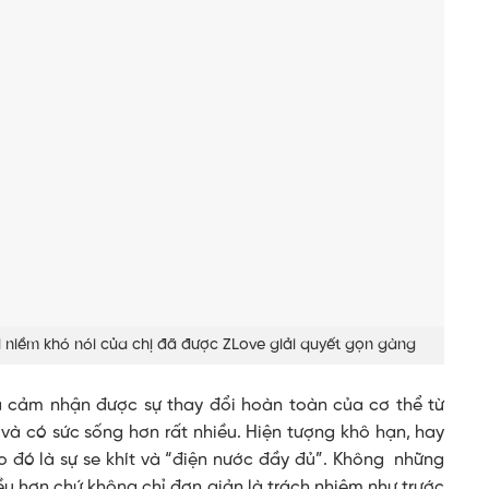
i niềm khó nói của chị đã được ZLove giải quyết gọn gàng
đã cảm nhận được sự thay đổi hoàn toàn của cơ thể từ
và có sức sống hơn rất nhiều. Hiện tượng khô hạn, hay
 đó là sự se khít và “điện nước đầy đủ”. Không những
u hơn chứ không chỉ đơn giản là trách nhiệm như trước