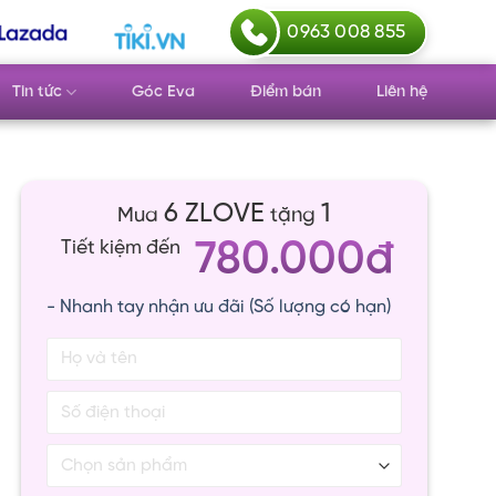
0963 008 855
Tin tức
Góc Eva
Điểm bán
Liên hệ
6 ZLOVE
1
Mua
tặng
780.000đ
Tiết kiệm đến
- Nhanh tay nhận ưu đãi (Số lượng có hạn)