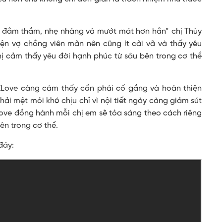
, đằm thắm, nhẹ nhàng và mướt mát hơn hẳn” chị Thùy
ện vợ chồng viên mãn nên cũng ít cãi vã và thấy yêu
hị cảm thấy yêu đời hạnh phúc từ sâu bên trong cơ thể
ZLove càng cảm thấy cần phải cố gắng và hoàn thiện
i mệt mỏi khó chịu chỉ vì nội tiết ngày càng giảm sút
ZLove đồng hành mỗi chị em sẽ tỏa sáng theo cách riêng
ên trong cơ thể.
đây: