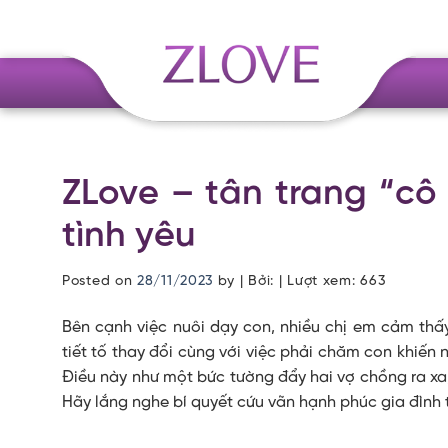
Skip
to
content
ZLove – tân trang “cô
tình yêu
Posted on
28/11/2023
by
| Bởi: | Lượt xem:
663
Bên cạnh việc nuôi dạy con, nhiều chị em cảm thấy
tiết tố thay đổi cùng với việc phải chăm con khiến
Điều này như một bức tường đẩy hai vợ chồng ra xa,
Hãy lắng nghe bí quyết cứu vãn hạnh phúc gia đình 