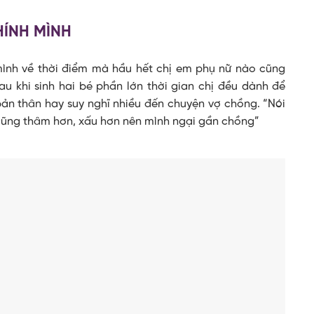
HÍNH MÌNH
mình về thời điểm mà hầu hết chị em phụ nữ nào cũng
au khi sinh hai bé phần lớn thời gian chị đều dành để
ản thân hay suy nghĩ nhiều đến chuyện vợ chồng. “Nói
 cũng thâm hơn, xấu hơn nên mình ngại gần chồng”