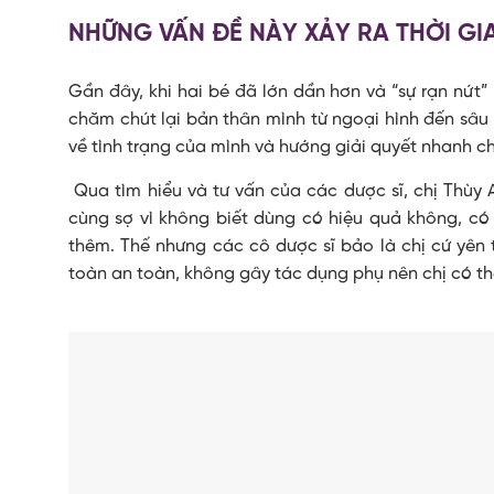
NHỮNG VẤN ĐỀ NÀY XẢY RA THỜI GI
Gần đây, khi hai bé đã lớn dần hơn và “sự rạn nứt”
chăm chút lại bản thân mình từ ngoại hình đến sâu 
về tình trạng của mình và hướng giải quyết nhanh c
Qua tìm hiểu và tư vấn của các dược sĩ, chị Thùy 
cùng sợ vì không biết dùng có hiệu quả không, có 
thêm. Thế nhưng các cô dược sĩ bảo là chị cứ yên
toàn an toàn, không gây tác dụng phụ nên chị có thể