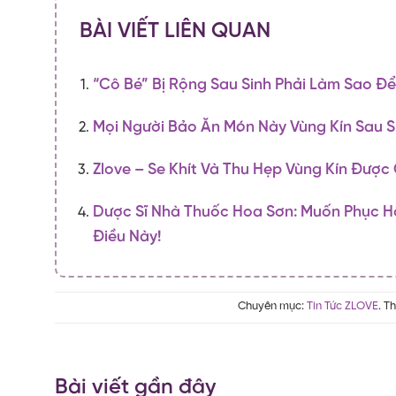
BÀI VIẾT LIÊN QUAN
“Cô Bé” Bị Rộng Sau Sinh Phải Làm Sao 
Mọi Người Bảo Ăn Món Này Vùng Kín Sau S
Zlove – Se Khít Và Thu Hẹp Vùng Kín Đượ
Dược Sĩ Nhà Thuốc Hoa Sơn: Muốn Phục Hồ
Điều Này!
Chuyên mục:
Tin Tức ZLOVE
. T
Bài viết gần đây