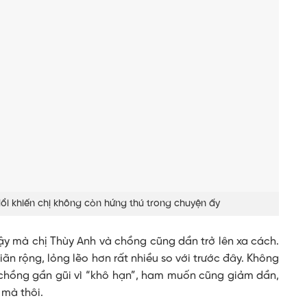
y đổi khiến chị không còn hứng thú trong chuyện ấy
vậy mà chị Thùy Anh và chồng cũng dần trở lên xa cách.
ãn rộng, lỏng lẽo hơn rất nhiều so với trước đây. Không
 chồng gần gũi vì “khô hạn”, ham muốn cũng giảm dần,
 mà thôi.