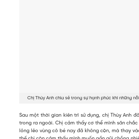
Chị Thùy Anh chia sẻ trong sự hạnh phúc khi những nỗ
Sau một thời gian kiên trì sử dụng, chị Thùy Anh 
trong ra ngoài. Chị cảm thấy cơ thể mình săn chắc 
lỏng lẻo vùng cô bé nay đã không còn, mà thay vào
thế chị còn cảm thấy mình muốn gần gũi chồng nhiề