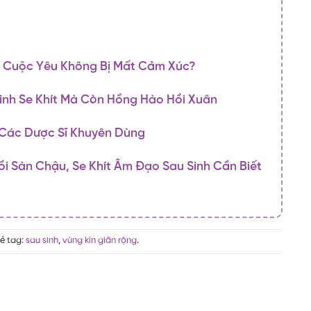
Để Cuộc Yêu Không Bị Mất Cảm Xúc?
inh Se Khít Mà Còn Hồng Hào Hồi Xuân
c Các Dược Sĩ Khuyên Dùng
i Sàn Chậu, Se Khít Âm Đạo Sau Sinh Cần Biết
hẻ tag:
sau sinh
,
vùng kín giãn rộng
.