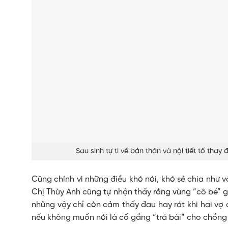
Sau sinh tự ti về bản thân và nội tiết tố tha
Cũng chính vì những điều khó nói, khó sẻ chia như 
Chị Thùy Anh cũng tự nhận thấy rằng vùng “cô bé” gi
những vậy chỉ còn cảm thấy đau hay rát khi hai vợ
nếu không muốn nói là cố gắng “trả bài” cho chồng