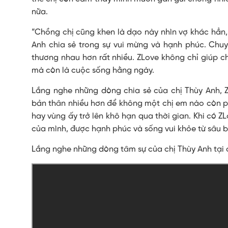
nữa.
“Chồng chị cũng khen là dạo này nhìn vợ khác hẳn
Anh chia sẻ trong sự vui mừng và hạnh phúc. Chuy
thương nhau hơn rất nhiều. ZLove không chỉ giúp c
mà còn là cuộc sống hằng ngày.
Lắng nghe những dòng chia sẻ của chị Thùy Anh, 
bản thân nhiều hơn để không một chị em nào còn phả
hay vùng ấy trở lên khô hạn qua thời gian. Khi có 
của mình, được hạnh phúc và sống vui khỏe từ sâu b
Lắng nghe những dòng tâm sự của chị Thùy Anh tại 