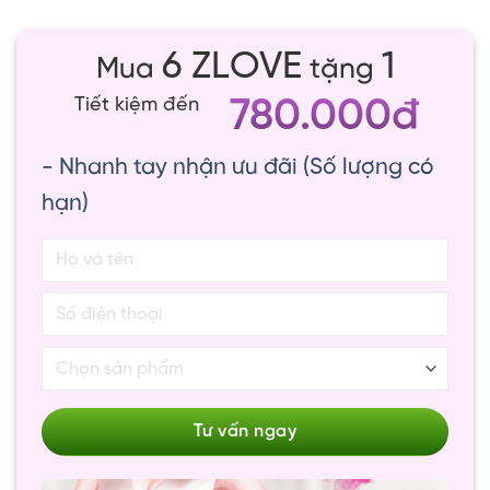
6 ZLOVE
1
Mua
tặng
780.000đ
Tiết kiệm đến
- Nhanh tay nhận ưu đãi (Số lượng có
hạn)