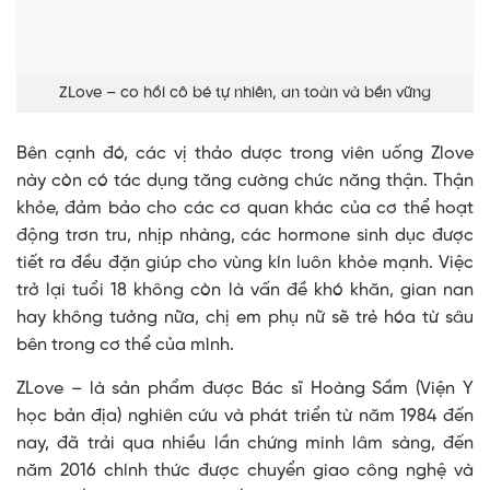
ZLove – co hồi cô bé tự nhiên, an toàn và bền vững
Bên cạnh đó, các vị thảo dược trong viên uống Zlove
này còn có tác dụng tăng cường chức năng thận. Thận
khỏe, đảm bảo cho các cơ quan khác của cơ thể hoạt
động trơn tru, nhịp nhàng, các hormone sinh dục được
tiết ra đều đặn giúp cho vùng kín luôn khỏe mạnh. Việc
trở lại tuổi 18 không còn là vấn đề khó khăn, gian nan
hay không tưởng nữa, chị em phụ nữ sẽ trẻ hóa từ sâu
bên trong cơ thể của mình.
ZLove – là sản phẩm được Bác sĩ Hoàng Sầm (Viện Y
học bản địa) nghiên cứu và phát triển từ năm 1984 đến
nay, đã trải qua nhiều lần chứng minh lâm sàng, đến
năm 2016 chính thức được chuyển giao công nghệ và