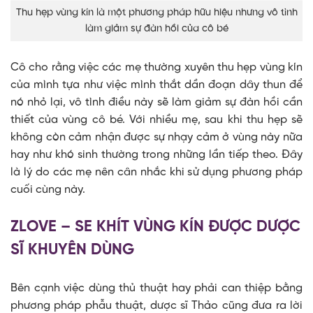
Thu hẹp vùng kín là một phương pháp hữu hiệu nhưng vô tình
làm giảm sự đàn hồi của cô bé
Cô cho rằng việc các mẹ thường xuyên thu hẹp vùng kín
của mình tựa như việc mình thắt dần đoạn dây thun để
nó nhỏ lại, vô tình điều này sẽ làm giảm sự đàn hồi cần
thiết của vùng cô bé. Với nhiều mẹ, sau khi thu hẹp sẽ
không còn cảm nhận được sự nhạy cảm ở vùng này nữa
hay như khó sinh thường trong những lần tiếp theo. Đây
là lý do các mẹ nên cân nhắc khi sử dụng phương pháp
cuối cùng này.
ZLOVE – SE KHÍT VÙNG KÍN ĐƯỢC DƯỢC
SĨ KHUYÊN DÙNG
Bên cạnh việc dùng thủ thuật hay phải can thiệp bằng
phương pháp phẫu thuật, dược sĩ Thảo cũng đưa ra lời