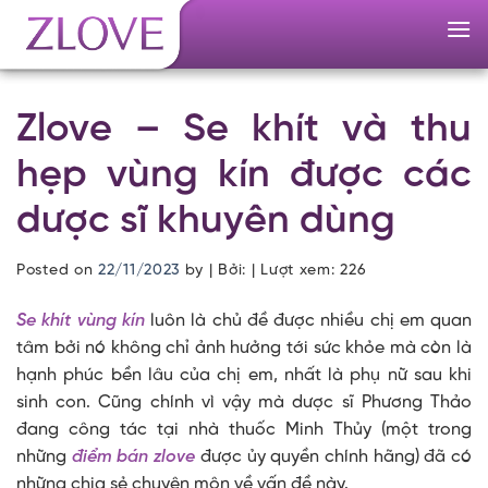
Skip
to
content
Zlove – Se khít và thu
hẹp vùng kín được các
dược sĩ khuyên dùng
Posted on
22/11/2023
by
| Bởi: | Lượt xem:
226
Se khít vùng kín
luôn là chủ đề được nhiều chị em quan
tâm bởi nó không chỉ ảnh hưởng tới sức khỏe mà còn là
hạnh phúc bền lâu của chị em, nhất là phụ nữ sau khi
sinh con. Cũng chính vì vậy mà dược sĩ Phương Thảo
đang công tác tại nhà thuốc Minh Thủy (một trong
những
điểm bán zlove
được ủy quyền chính hãng) đã có
những chia sẻ chuyên môn về vấn đề này.