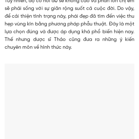
Tuy nhiên, độ co hồi đó sẽ không cao và phần lớn chị em
sẽ phải sống với sự giãn rộng suốt cả cuộc đời. Do vậy,
để cải thiện tình trạng này, phái đẹp đã tìm đến việc thu
hẹp vùng kín bằng phương pháp phẫu thuật. Đây là một
lựa chọn đúng và được áp dụng khá phổ biến hiện nay.
Thế nhưng dược sĩ Thảo cũng đưa ra những ý kiến
chuyên môn về hình thức này.