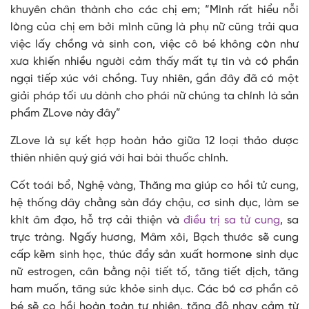
khuyên chân thành cho các chị em; “Mình rất hiểu nỗi
lòng của chị em bởi mình cũng là phụ nữ cũng trải qua
việc lấy chồng và sinh con, việc cô bé không còn như
xưa khiến nhiều người cảm thấy mất tự tin và có phần
ngại tiếp xúc với chồng. Tuy nhiên, gần đây đã có một
giải pháp tối ưu dành cho phái nữ chúng ta chính là sản
phẩm ZLove này đây”
ZLove là sự kết hợp hoàn hảo giữa 12 loại thảo dược
thiên nhiên quý giá với hai bài thuốc chính.
Cốt toái bổ, Nghệ vàng, Thăng ma giúp co hồi tử cung,
hệ thống dây chằng sàn đáy chậu, cơ sinh dục, làm se
khít âm đạo, hỗ trợ cải thiện và
điều trị sa tử cung
, sa
trực tràng. Ngấy hương, Mâm xôi, Bạch thước sẽ cung
cấp kẽm sinh học, thúc đẩy sản xuất hormone sinh dục
nữ estrogen, cân bằng nội tiết tố, tăng tiết dịch, tăng
ham muốn, tăng sức khỏe sinh dục. Các bó cơ phần cô
bé sẽ co hồi hoàn toàn tự nhiên, tăng độ nhạy cảm từ