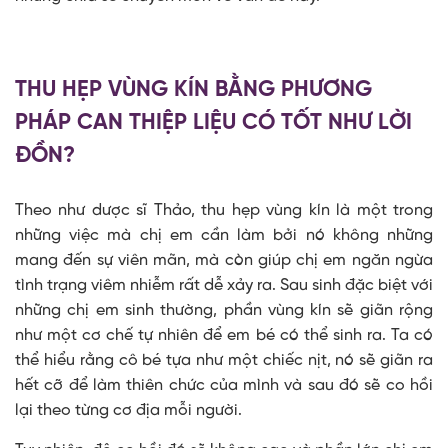
THU HẸP VÙNG KÍN BẰNG PHƯƠNG
PHÁP CAN THIỆP LIỆU CÓ TỐT NHƯ LỜI
ĐỒN?
Theo như dược sĩ Thảo, thu hẹp vùng kín là một trong
những việc mà chị em cần làm bởi nó không những
mang đến sự viên mãn, mà còn giúp chị em ngăn ngừa
tình trạng viêm nhiễm rất dễ xảy ra. Sau sinh đặc biệt với
những chị em sinh thường, phần vùng kín sẽ giãn rộng
như một cơ chế tự nhiên để em bé có thể sinh ra. Ta có
thể hiểu rằng cô bé tựa như một chiếc nịt, nó sẽ giãn ra
hết cỡ để làm thiên chức của mình và sau đó sẽ co hồi
lại theo từng cơ địa mỗi người.