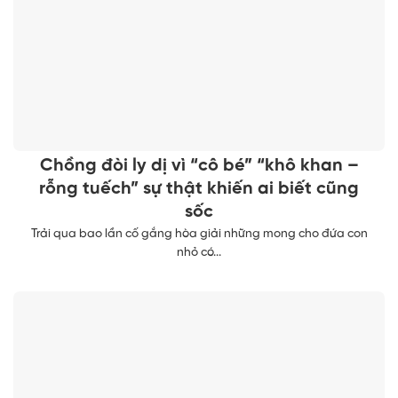
Chồng đòi ly dị vì “cô bé” “khô khan –
rỗng tuếch” sự thật khiến ai biết cũng
sốc
Trải qua bao lần cố gắng hòa giải những mong cho đứa con
nhỏ có...