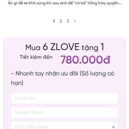
Ăn gì để se khít vùng kín sau sinh để “cô bé” hồng hào, quyến...
1
2
3
6 ZLOVE
1
Mua
tặng
780.000đ
Tiết kiệm đến
- Nhanh tay nhận ưu đãi (Số lượng có
hạn)