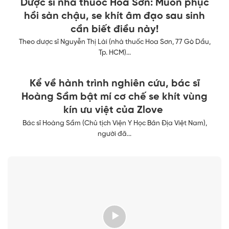
Dược sĩ nhà thuốc Hoa Sơn: Muốn phục
hồi sàn chậu, se khít âm đạo sau sinh
cần biết điều này!
Theo dược sĩ Nguyễn Thị Lài (nhà thuốc Hoa Sơn, 77 Gò Dầu,
Tp. HCM)...
Kể về hành trình nghiên cứu, bác sĩ
Hoàng Sầm bật mí cơ chế se khít vùng
kín ưu việt của Zlove
Bác sĩ Hoàng Sầm (Chủ tịch Viện Y Học Bản Địa Việt Nam),
người đã...