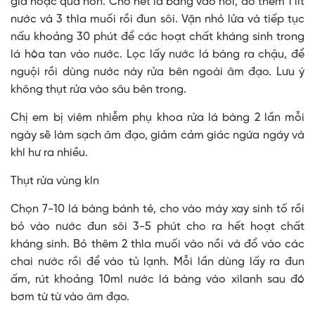
già hoặc quá non. Cho hết lá bàng vào nồi, đổ thêm 1 lít
nước và 3 thìa muối rồi đun sôi. Vặn nhỏ lửa và tiếp tục
nấu khoảng 30 phút để các hoạt chất kháng sinh trong
lá hòa tan vào nước. Lọc lấy nước lá bàng ra chậu, để
nguội rồi dùng nước này rửa bên ngoài âm đạo. Lưu ý
không thụt rửa vào sâu bên trong.
Chị em bị viêm nhiễm phụ khoa rửa lá bàng 2 lần mỗi
ngày sẽ làm sạch âm đạo, giảm cảm giác ngứa ngáy và
khí hư ra nhiều.
Thụt rửa vùng kín
Chọn 7-10 lá bàng bánh tẻ, cho vào máy xay sinh tố rồi
bỏ vào nước đun sôi 3-5 phút cho ra hết hoạt chất
kháng sinh. Bỏ thêm 2 thìa muối vào nồi và đổ vào các
chai nước rồi để vào tủ lạnh. Mỗi lần dùng lấy ra đun
ấm, rút khoảng 10ml nước lá bàng vào xilanh sau đó
bơm từ từ vào âm đạo.