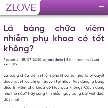
Skip
to
content
Lá bàng chữa viêm
nhiễm phụ khoa có tốt
không?
Posted on
15/07/2020
by
mradmin
| Bởi: mradmin | Lượt
xem:
119
Lá bàng chữa viêm nhiễm phụ khoa tại nhà là bí quyết
được rất nhiều chị em truyền tai nhau. Vậy dùng lá bàng
điều trị viêm phụ khoa có hiệu quả không? Cách dùng
như thế nào? Hãy cùng tìm hiểu ngay trong bài viết dưới
đây nhé!