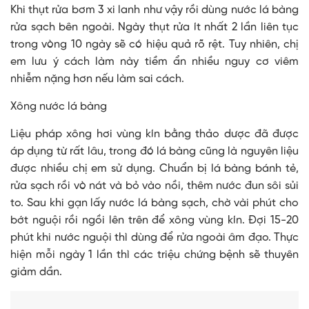
Khi thụt rửa bơm 3 xi lanh như vậy rồi dùng nước lá bàng
rửa sạch bên ngoài. Ngày thụt rửa ít nhất 2 lần liên tục
trong vòng 10 ngày sẽ có hiệu quả rõ rệt. Tuy nhiên, chị
em lưu ý cách làm này tiềm ẩn nhiều nguy cơ viêm
nhiễm nặng hơn nếu làm sai cách.
Xông nước lá bàng
Liệu pháp xông hơi vùng kín bằng thảo dược đã được
áp dụng từ rất lâu, trong đó lá bàng cũng là nguyên liệu
được nhiều chị em sử dụng. Chuẩn bị lá bàng bánh tẻ,
rửa sạch rồi vò nát và bỏ vào nồi, thêm nước đun sôi sủi
to. Sau khi gạn lấy nước lá bàng sạch, chờ vài phút cho
bớt nguội rồi ngồi lên trên để xông vùng kín. Đợi 15-20
phút khi nước nguội thì dùng để rửa ngoài âm đạo. Thực
hiện mỗi ngày 1 lần thì các triệu chứng bệnh sẽ thuyên
giảm dần.