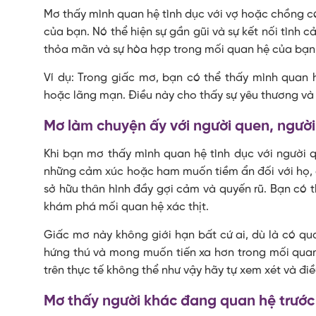
Mơ thấy mình quan hệ tình dục với vợ hoặc chồng có
của bạn. Nó thể hiện sự gần gũi và sự kết nối tình c
thỏa mãn và sự hòa hợp trong mối quan hệ của bạn
Ví dụ: Trong giấc mơ, bạn có thể thấy mình quan 
hoặc lãng mạn. Điều này cho thấy sự yêu thương và 
Mơ làm chuyện ấy với người quen, người
Khi bạn mơ thấy mình quan hệ tình dục với người 
những cảm xúc hoặc ham muốn tiềm ẩn đối với họ, c
sở hữu thân hình đầy gợi cảm và quyến rũ. Bạn có 
khám phá mối quan hệ xác thịt.
Giấc mơ này không giới hạn bất cứ ai, dù là có qua
hứng thú và mong muốn tiến xa hơn trong mối quan 
trên thực tế không thể như vậy hãy tự xem xét và điề
Mơ thấy người khác đang quan hệ trướ