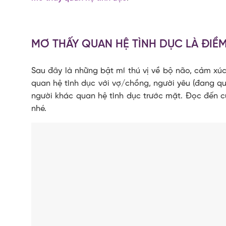
MƠ THẤY QUAN HỆ TÌNH DỤC LÀ ĐIỀM
Sau đây là những bật mí thú vị về bộ não, cảm x
quan hệ tình dục với vợ/chồng, người yêu (đang qu
người khác quan hệ tình dục trước mặt. Đọc đến c
nhé.