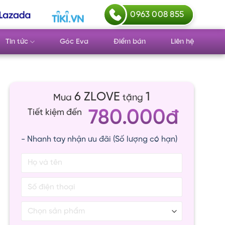
0963 008 855
Tin tức
Góc Eva
Điểm bán
Liên hệ
6 ZLOVE
1
Mua
tặng
780.000đ
Tiết kiệm đến
- Nhanh tay nhận ưu đãi (Số lượng có hạn)