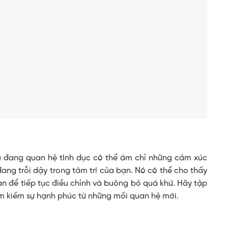
ũ đang quan hệ tình dục có thể ám chỉ những cảm xúc
ng trỗi dậy trong tâm trí của bạn. Nó có thể cho thấy
an để tiếp tục điều chỉnh và buông bỏ quá khứ. Hãy tập
ìm kiếm sự hạnh phúc từ những mối quan hệ mới.