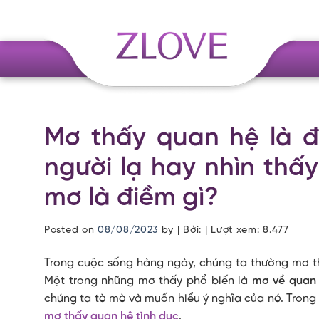
Skip
to
content
Mơ thấy quan hệ là đ
người lạ hay nhìn thấy
mơ là điềm gì?
Posted on
08/08/2023
by
| Bởi: | Lượt xem:
8.477
Trong cuộc sống hàng ngày, chúng ta thường mơ th
Một trong những mơ thấy phổ biến là
mơ về quan 
chúng ta tò mò và muốn hiểu ý nghĩa của nó. Trong 
mơ thấy quan hệ tình dục
.