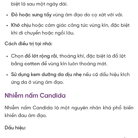
biệt là sau một ngày dài.
Đỏ hoặc sưng tấy
vùng âm đạo do cọ xát với vải.
Khó chịu
hoặc cảm giác căng tức vùng kín, đặc biệt
khi di chuyển hoặc ngồi lâu.
Cách điều trị tại nhà:
Chọn
đồ lót rộng rãi
, thoáng khí, đặc biệt là đồ lót
bằng
cotton
để vùng kín luôn thoáng mát.
Sử dụng kem dưỡng da dịu nhẹ
nếu có dấu hiệu kích
ứng da ở vùng âm đạo.
Nhiễm nấm Candida
Nhiễm nấm Candida là một nguyên nhân khá phổ biến
khiến đau âm đạo.
Dấu hiệu: