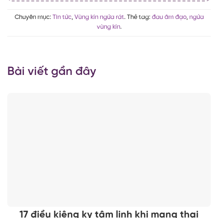
Chuyên mục:
Tin tức
,
Vùng kín ngứa rát
. Thẻ tag:
đau âm đạo
,
ngứa
vùng kín
.
Bài viết gần đây
17 điều kiêng kỵ tâm linh khi mang thai