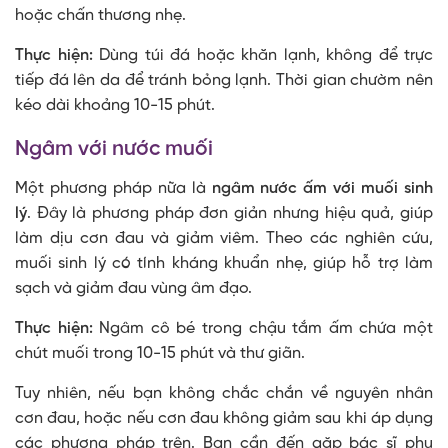
hoặc chấn thương nhẹ.
Thực hiện:
Dùng túi đá hoặc khăn lạnh, không để trực
tiếp đá lên da để tránh bỏng lạnh. Thời gian chườm nên
kéo dài khoảng 10-15 phút.
Ngâm với nước muối
Một phương pháp nữa là
ngâm nước ấm với muối sinh
lý
. Đây là phương pháp đơn giản nhưng hiệu quả, giúp
làm dịu cơn đau và giảm viêm. Theo các nghiên cứu,
muối sinh lý có tính kháng khuẩn nhẹ, giúp hỗ trợ làm
sạch và giảm đau vùng âm đạo.
Thực hiện:
Ngâm cô bé trong chậu tắm ấm chứa một
chút muối trong 10-15 phút và thư giãn.
Tuy nhiên, nếu bạn không chắc chắn về nguyên nhân
cơn đau, hoặc nếu cơn đau không giảm sau khi áp dụng
các phương pháp trên. Bạn cần đến gặp bác sĩ phụ