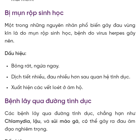
Bị mụn rộp sinh học
Một trong những nguyên nhân phổ biến gây đau vùng
kín là do mụn rộp sinh học, bệnh do virus herpes gây
nên.
Dấu hiệu:
Bỏng rát, ngứa ngay.
Dịch tiết nhiều, đau nhiều hơn sau quan hệ tình dục.
Xuất hiện các vết loét ở âm hộ.
Bệnh lây qua đường tình dục
Các bệnh lây qua đường tình dục, chẳng hạn như
Chlamydia
,
lậu
, và
sủi mào gà
, có thể gây ra đau âm
đạo nghiêm trọng.