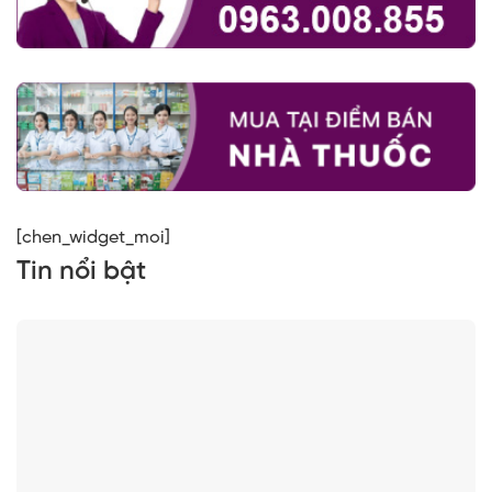
[chen_widget_moi]
Tin nổi bật