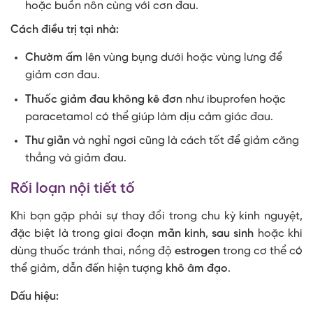
hoặc buồn nôn cùng với cơn đau.
Cách điều trị tại nhà:
Chườm ấm
lên vùng bụng dưới hoặc vùng lưng để
giảm cơn đau.
Thuốc giảm đau không kê đơn
như ibuprofen hoặc
paracetamol có thể giúp làm dịu cảm giác đau.
Thư giãn
và nghỉ ngơi cũng là cách tốt để giảm căng
thẳng và giảm đau.
Rối loạn nội tiết tố
Khi bạn gặp phải sự thay đổi trong chu kỳ kinh nguyệt,
đặc biệt là trong giai đoạn
mãn kinh
,
sau sinh
hoặc khi
dùng thuốc tránh thai, nồng độ
estrogen
trong cơ thể có
thể giảm, dẫn đến hiện tượng
khô âm đạo
.
Dấu hiệu: