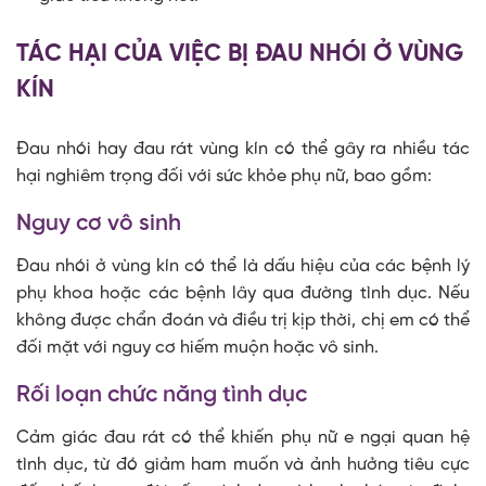
TÁC HẠI CỦA VIỆC BỊ ĐAU NHÓI Ở VÙNG
KÍN
Đau nhói hay đau rát vùng kín có thể gây ra nhiều tác
hại nghiêm trọng đối với sức khỏe phụ nữ, bao gồm:
Nguy cơ vô sinh
Đau nhói ở vùng kín có thể là dấu hiệu của các bệnh lý
phụ khoa hoặc các bệnh lây qua đường tình dục. Nếu
không được chẩn đoán và điều trị kịp thời, chị em có thể
đối mặt với nguy cơ hiếm muộn hoặc vô sinh.
Rối loạn chức năng tình dục
Cảm giác đau rát có thể khiến phụ nữ e ngại quan hệ
tình dục, từ đó giảm ham muốn và ảnh hưởng tiêu cực