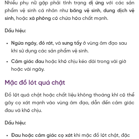
Nhiều phụ nữ gặp phải tình trạng
dị ứng
với các sản
phẩm vệ sinh cá nhân như
băng vệ sinh
,
dung dịch vệ
sinh
, hoặc
xà phòng
có chứa hóa chất mạnh.
Dấu hiệu:
Ngứa ngáy
,
đỏ rát
, và
sưng tấy
ở vùng âm đạo sau
khi sử dụng các sản phẩm vệ sinh.
Cảm giác đau
hoặc khó chịu kéo dài trong vài giờ
hoặc vài ngày.
Mặc đồ lót quá chật
Đồ lót quá chật hoặc chất liệu không thoáng khí có thể
gây cọ xát mạnh vào vùng âm đạo, dẫn đến cảm giác
đau và khó chịu.
Dấu hiệu:
Đau hoặc cảm giác cọ xát
khi mặc đồ lót chật, đặc