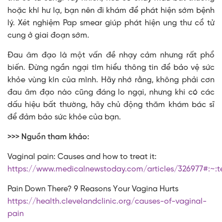
hoặc khí hư lạ, bạn nên đi khám để phát hiện sớm bệnh
lý. Xét nghiệm Pap smear giúp phát hiện ung thư cổ tử
cung ở giai đoạn sớm.
Đau âm đạo là một vấn đề nhạy cảm nhưng rất phổ
biến. Đừng ngần ngại tìm hiểu thông tin để bảo vệ sức
khỏe vùng kín của mình. Hãy nhớ rằng, không phải cơn
đau âm đạo nào cũng đáng lo ngại, nhưng khi có các
dấu hiệu bất thường, hãy chủ động thăm khám bác sĩ
để đảm bảo sức khỏe của bạn.
>>> Nguồn tham khảo:
Vaginal pain: Causes and how to treat it:
https://www.medicalnewstoday.com/articles/326977#:~
Pain Down There? 9 Reasons Your Vagina Hurts
https://health.clevelandclinic.org/causes-of-vaginal-
pain