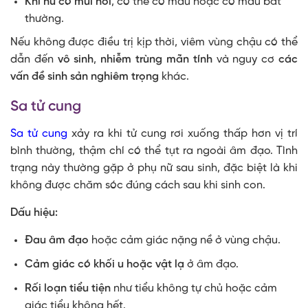
Khí hư có mùi hôi
, có thể có máu hoặc có màu bất
thường.
Nếu không được điều trị kịp thời, viêm vùng chậu có thể
dẫn đến
vô sinh
,
nhiễm trùng mãn tính
và nguy cơ
các
vấn đề sinh sản nghiêm trọng
khác.
Sa tử cung
Sa tử cung
xảy ra khi tử cung rơi xuống thấp hơn vị trí
bình thường, thậm chí có thể tụt ra ngoài âm đạo. Tình
trạng này thường gặp ở phụ nữ sau sinh, đặc biệt là khi
không được chăm sóc đúng cách sau khi sinh con.
Dấu hiệu:
Đau âm đạo
hoặc cảm giác nặng nề ở vùng chậu.
Cảm giác có khối u hoặc vật lạ
ở âm đạo.
Rối loạn tiểu tiện
như tiểu không tự chủ hoặc cảm
giác tiểu không hết.