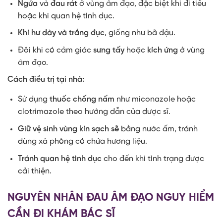
Ngứa
và
đau rát
ở vùng âm đạo, đặc biệt khi đi tiểu
hoặc khi quan hệ tình dục.
Khí hư dày và trắng đục
, giống như bã đậu.
Đôi khi có cảm giác
sưng tấy
hoặc
kích ứng
ở vùng
âm đạo.
Cách điều trị tại nhà:
Sử dụng
thuốc chống nấm
như miconazole hoặc
clotrimazole theo hướng dẫn của dược sĩ.
Giữ vệ sinh vùng kín sạch sẽ
bằng nước ấm, tránh
dùng xà phòng có chứa hương liệu.
Tránh quan hệ tình dục
cho đến khi tình trạng được
cải thiện.
NGUYÊN NHÂN ĐAU ÂM ĐẠO NGUY HIỂM
CẦN ĐI KHÁM BÁC SĨ