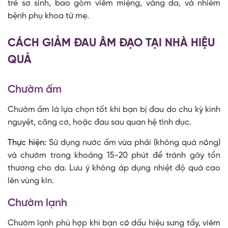
trẻ sơ sinh, bao gồm viêm miệng, vàng da, và nhiễm
bệnh phụ khoa từ mẹ.
CÁCH GIẢM ĐAU ÂM ĐẠO TẠI NHÀ HIỆU
QUẢ
Chườm ấm
Chườm ấm là lựa chọn tốt khi bạn bị đau do chu kỳ kinh
nguyệt, căng cơ, hoặc đau sau quan hệ tình dục.
Thực hiện:
Sử dụng nước ấm vừa phải (không quá nóng)
và chườm trong khoảng 15-20 phút để tránh gây tổn
thương cho da. Lưu ý không áp dụng nhiệt độ quá cao
lên vùng kín.
Chườm lạnh
Chườm lạnh phù hợp khi bạn có dấu hiệu sưng tấy, viêm