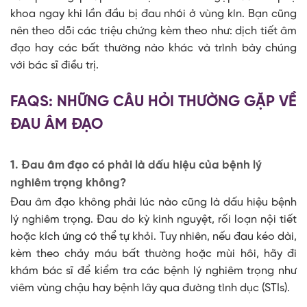
khoa ngay khi lần đầu bị đau nhói ở vùng kín. Bạn cũng
nên theo dõi các triệu chứng kèm theo như: dịch tiết âm
đạo hay các bất thường nào khác và trình bày chúng
với bác sĩ điều trị.
FAQS: NHỮNG CÂU HỎI THƯỜNG GẶP VỀ
ĐAU ÂM ĐẠO
1. Đau âm đạo có phải là dấu hiệu của bệnh lý
nghiêm trọng không?
Đau âm đạo không phải lúc nào cũng là dấu hiệu bệnh
lý nghiêm trọng. Đau do kỳ kinh nguyệt, rối loạn nội tiết
hoặc kích ứng có thể tự khỏi. Tuy nhiên, nếu đau kéo dài,
kèm theo chảy máu bất thường hoặc mùi hôi, hãy đi
khám bác sĩ để kiểm tra các bệnh lý nghiêm trọng như
viêm vùng chậu hay bệnh lây qua đường tình dục (STIs).