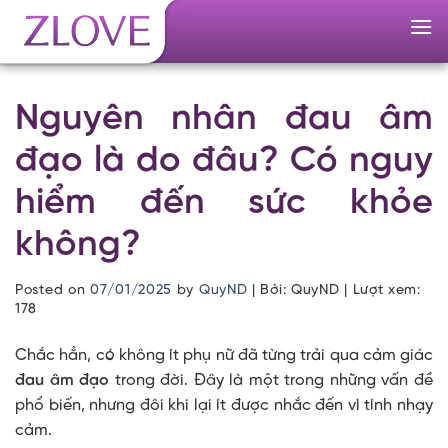
Skip
to
content
Nguyên nhân đau âm
đạo là do đâu? Có nguy
hiểm đến sức khỏe
không?
Posted on
07/01/2025
by
QuyND
| Bởi: QuyND | Lượt xem:
178
Chắc hẳn, có không ít phụ nữ đã từng trải qua cảm giác
đau âm đạo
trong đời. Đây là một trong những vấn đề
phổ biến, nhưng đôi khi lại ít được nhắc đến vì tính nhạy
cảm.