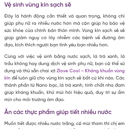
Vệ sinh vùng kín sạch sẽ
Đây là hành động cần thiết và quan trọng, không chỉ
giúp phụ nữ ra nhiều nước hơn mà còn giúp họ bảo vệ
sức khỏe của chính bản thân mình. Vùng kín sạch sẽ sẽ
giúp giảm nguy cơ lây nhiễm các bệnh về đường âm
đạo, kích thích người bạn tình yêu bạn nhiều hơn.
Cùng với việc vệ sinh bằng nước sạch, lá trà xanh, lá
trầu không hay dung dịch vệ sinh phụ nữ, bạn có thể sử
dụng và thủ sẵn chai xịt
Zlove Cool – Kháng khuẩn vùng
kín
để luôn giữ cho vùng kín sạch sẽ bất cứ khi nào. Các
thành phần từ Nano bạc, lá trà xanh, tinh chất nha đam
giúp kháng khuẩn, khử mùi hôi hiệu quả, duy trì sự ẩm
mịn cho môi trường âm đạo.
Ăn các thực phẩm giúp tiết nhiều nước
Muốn tiết được nhiều nước trắng, có mùi thơm thì chị em