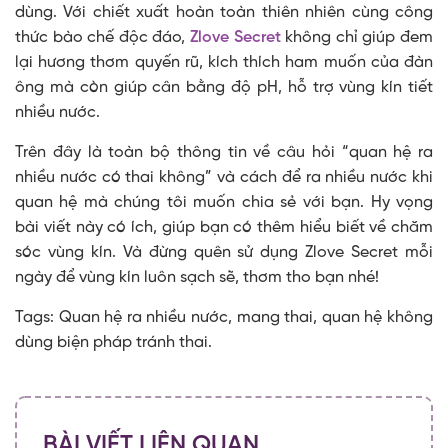
dùng. Với chiết xuất hoàn toàn thiên nhiên cùng công
thức bào chế độc đáo,
Zlove Secret
không chỉ giúp đem
lại hương thơm quyến rũ, kích thích ham muốn của đàn
ông mà còn giúp cân bằng độ pH, hỗ trợ vùng kín tiết
nhiều nước.
Trên đây là toàn bộ thông tin về câu hỏi “quan hệ ra
nhiều nước có thai không” và cách để ra nhiều nước khi
quan hệ mà chúng tôi muốn chia sẻ với bạn. Hy vọng
bài viết này có ích, giúp bạn có thêm hiểu biết về chăm
sóc vùng kín. Và đừng quên sử dụng Zlove Secret mỗi
ngày để vùng kín luôn sạch sẽ, thơm tho bạn nhé!
Tags: Quan hệ ra nhiều nước, mang thai, quan hệ không
dùng biện pháp tránh thai.
BÀI VIẾT LIÊN QUAN