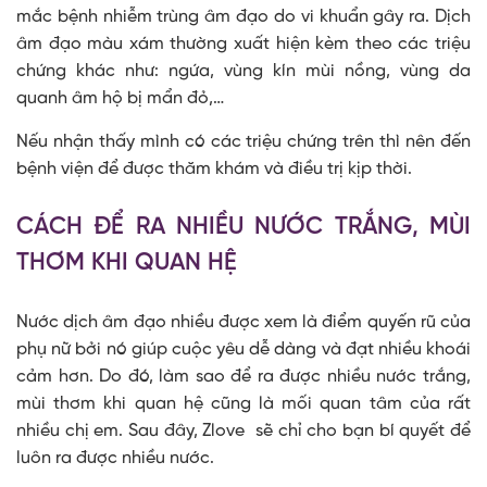
mắc bệnh nhiễm trùng âm đạo do vi khuẩn gây ra. Dịch
âm đạo màu xám thường xuất hiện kèm theo các triệu
chứng khác như: ngứa, vùng kín mùi nồng, vùng da
quanh âm hộ bị mẩn đỏ,…
Nếu nhận thấy mình có các triệu chứng trên thì nên đến
bệnh viện để được thăm khám và điều trị kịp thời.
CÁCH ĐỂ RA NHIỀU NƯỚC TRẮNG, MÙI
THƠM KHI QUAN HỆ
Nước dịch âm đạo nhiều được xem là điểm quyến rũ của
phụ nữ bởi nó giúp cuộc yêu dễ dàng và đạt nhiều khoái
cảm hơn. Do đó, làm sao để ra được nhiều nước trắng,
mùi thơm khi quan hệ cũng là mối quan tâm của rất
nhiều chị em. Sau đây, Zlove sẽ chỉ cho bạn bí quyết để
luôn ra được nhiều nước.