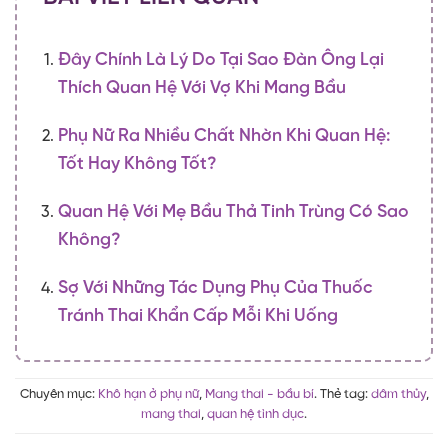
Đây Chính Là Lý Do Tại Sao Đàn Ông Lại
Thích Quan Hệ Với Vợ Khi Mang Bầu
Phụ Nữ Ra Nhiều Chất Nhờn Khi Quan Hệ:
Tốt Hay Không Tốt?
Quan Hệ Với Mẹ Bầu Thả Tinh Trùng Có Sao
Không?
Sợ Với Những Tác Dụng Phụ Của Thuốc
Tránh Thai Khẩn Cấp Mỗi Khi Uống
Chuyên mục:
Khô hạn ở phụ nữ
,
Mang thai - bầu bí
. Thẻ tag:
dâm thủy
,
mang thai
,
quan hệ tình dục
.