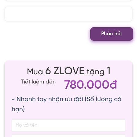
6 ZLOVE
1
Mua
tặng
780.000đ
Tiết kiệm đến
- Nhanh tay nhận ưu đãi (Số lượng có
hạn)