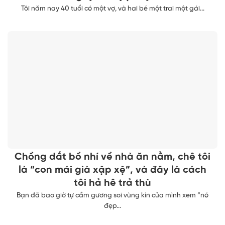
Tôi năm nay 40 tuổi có một vợ, và hai bé một trai một gái...
Chồng dắt bồ nhí về nhà ăn nằm, chê tôi
là “con mái già xập xệ”, và đây là cách
tôi hả hê trả thù
Bạn đã bao giờ tự cầm gương soi vùng kín của mình xem “nó
đẹp...