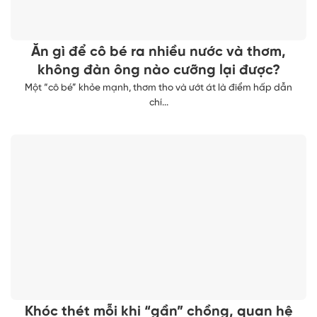
Ăn gì để cô bé ra nhiều nước và thơm,
không đàn ông nào cưỡng lại được?
Một “cô bé” khỏe mạnh, thơm tho và ướt át là điểm hấp dẫn
chí...
Khóc thét mỗi khi “gần” chồng, quan hệ