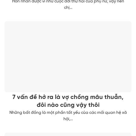
Hôn nhân được ví như cuộc đời thứ hai của phụ nữ, vậy nên
chị...
7 vấn đề hở ra là vợ chồng mâu thuẫn,
đôi nào cũng vậy thôi
Những bất đồng là một phần tất yếu của các mối quan hệ xã
hội,...