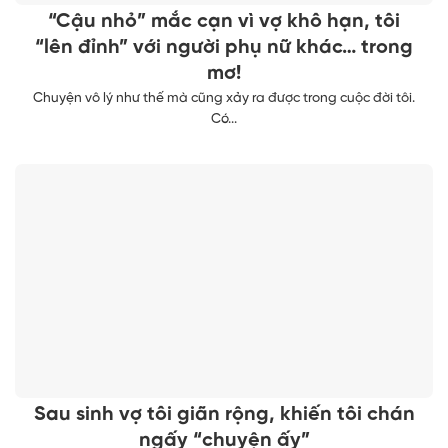
“Cậu nhỏ” mắc cạn vì vợ khô hạn, tôi
“lên đỉnh” với người phụ nữ khác… trong
mơ!
Chuyện vô lý như thế mà cũng xảy ra được trong cuộc đời tôi.
Có...
Sau sinh vợ tôi giãn rộng, khiến tôi chán
ngấy “chuyện ấy”