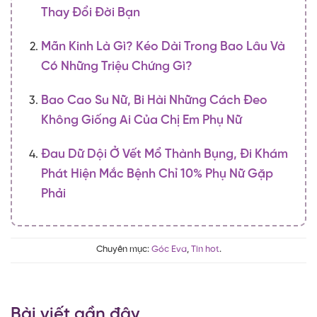
Thay Đổi Đời Bạn
Mãn Kinh Là Gì? Kéo Dài Trong Bao Lâu Và
Có Những Triệu Chứng Gì?
Bao Cao Su Nữ, Bi Hài Những Cách Đeo
Không Giống Ai Của Chị Em Phụ Nữ
Đau Dữ Dội Ở Vết Mổ Thành Bụng, Đi Khám
Phát Hiện Mắc Bệnh Chỉ 10% Phụ Nữ Gặp
Phải
Chuyên mục:
Góc Eva
,
Tin hot
.
Bài viết gần đây