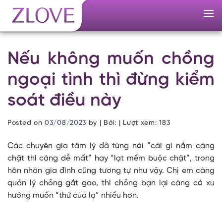
Skip
to
content
Nếu không muốn chồng
ngoại tình thì đừng kiểm
soát điều này
Posted on
03/08/2023
by
| Bởi: | Lượt xem:
183
Các chuyên gia tâm lý đã từng nói “cái gì nắm càng
chặt thì càng dễ mất” hay “lạt mềm buộc chặt”, trong
hôn nhân gia đình cũng tương tự như vậy. Chị em càng
quản lý chồng gắt gao, thì chồng bạn lại càng có xu
hướng muốn “thử của lạ” nhiều hơn.