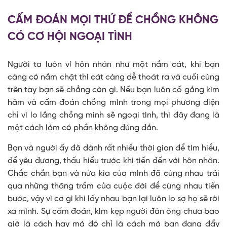
CẤM ĐOÁN MỌI THỨ ĐỂ CHỒNG KHÔNG
CÓ CƠ HỘI NGOẠI TÌNH
Người ta luôn ví hôn nhân như một nắm cát, khi bạn
càng có nắm chặt thì cát càng dễ thoát ra và cuối cùng
trên tay bạn sẽ chẳng còn gì. Nếu bạn luôn cố gắng kìm
hãm và cấm đoán chồng mình trong mọi phương diện
chỉ vì lo lắng chồng minh sẽ ngoại tình, thì đây đang là
một cách làm có phần không đúng đắn.
Bạn và người ấy đã dành rất nhiều thời gian để tìm hiểu,
để yêu đương, thấu hiểu trước khi tiến đến với hôn nhân.
Chắc chắn bạn và nửa kia của mình đã cùng nhau trải
qua những thăng trầm của cuộc đời để cùng nhau tiến
bước, vậy vì cơ gì khi lấy nhau bạn lại luôn lo sợ họ sẽ rời
xa mình. Sự cấm đoán, kìm kẹp người đàn ông chưa bao
giờ là cách hay mà đó chỉ là cách mà bạn đang đẩy