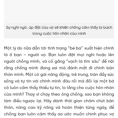
Sự nghi ngờ, áp đặt của vợ sẽ khiến chồng cảm thấy bí bách
trong cuộc hôn nhân của mình
Một lý do nữa dẫn tới tình trạng “bé ba” xuất hiện chính
là ở bạn – người vợ. Bạn luôn đặt mọi nghi hoặc lên
người chồng mình, và cố gắng “vạch lá tìm sâu” để nói
rằng chồng mình đang sai mà đánh mất đi chính bản
thân mình. Một cô gái năng động, trẻ trung, tràn đầy sức
sống và tự tin với chính mình đâu rồi mà đổi lại một bà
cô luôn cảm thấy thiếu tự tin, lo lắng cho cuộc hôn nhân
của mình? Thay vì chạy theo ông chồng, sao bạn không
làm điều ngược lại. Hãy dành thời gian chăm chút bản
thân, nâng cao kỹ năng và hoàn thiện từng ngày, để
chồng bạn luôn cảm thấy ao ước muốn chinh phục vợ