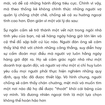
mái, và dễ có những hành động tiêu cực. Chính vì vậy,
mà theo thống kê không chính thức những người vợ
quản lý chồng chặt chẽ, chồng sẽ có xu hướng ngoại
tình cao hơn. Đơn giản vì một vài lý do sau:
Sự ngăn cấm sẽ trở thành một vết nứt trong ngôi nhà
tình yêu của bạn, nó sẽ hàng ngày hàng giờ lớn lên và
có thể đổ sập bất cứ lúc nào. Người đàn ông sẽ cảm
thấy khó thở với chính những căng thẳng, suy diễn hay
sự cấm đoán mọi điều mà người vợ luôn hằng ngày
hàng giờ đặt ra. Họ sẽ cảm giác ngôi nhà như một
doanh trại quân đội, và người vợ như một vị chỉ huy luôn
yêu cầu mọi người phải thực hiện nghiêm những quy
định, quy tắc đã được thiết lập. Vô hình chung, người
chồng sẽ cảm thấy chán chường, mệt mỏi và muốn tìm
một nơi nào đó họ để được “thoát” khỏi cái bóng của
vợ mình. Và đương nhiên ngoại tình là một lựa chọn
không thể hoàn hảo hơn