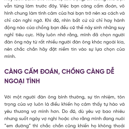
vẫn từng làm trước đây. Việc bạn càng cấm đoán, vô
hình chung làm tình cảm của hai bạn trở nên xa cách và
chỉ còn nghi ngờ. Khi đó, nhìn bất cứ cử chỉ hay hành
động nào của chồng bạn đều có thể nảy sinh những suy
nghĩ tiêu cực. Hãy luôn nhớ rằng, mình đã chọn người
đàn ông này từ rất nhiều người đàn ông khác ngoài kia,
nên chắc chắn hãy đặt niềm tin vào sự lựa chọn của
mình.
CÀNG CẤM ĐOÁN, CHỒNG CÀNG DỄ
NGOẠI TÌNH
Với một người đàn ông bình thường, sự tín nhiệm, tôn
trọng của vợ luôn là điều khiến họ cảm thấy tự hào và
yêu thương vợ mình hơn. Do đó, dù yêu vợ bao nhiêu
nhưng suốt ngày vợ nghi hoặc cho rằng mình đang nuôi
“em đường” thì chắc chắn cũng khiến họ không thoải