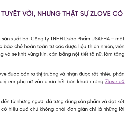
UYỆT VỜI, NHƯNG THẬT SỰ ZLOVE CÓ
c sản xuất bởi Công ty TNHH Dược Phẩm USAPHA – một
bào chế hoàn toàn từ các dược liệu thiên nhiên, viên
và se khít vùng kín, cân bằng nội tiết tố nữ, làm tăng
ove được bán ra thị trường và nhận được rất nhiều phản
ư chị em phụ nữ vẫn chưa hết băn khoăn rằng
Zlove có
u đến từ những người đã từng dùng sản phẩm và đạt kết
 có hiệu quả chứ không phải đơn giản chỉ là những lời