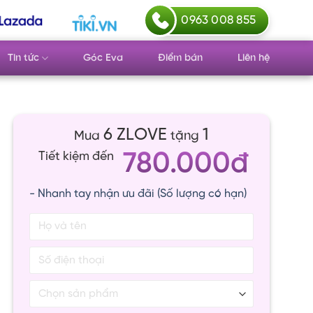
0963 008 855
Tin tức
Góc Eva
Điểm bán
Liên hệ
6 ZLOVE
1
Mua
tặng
780.000đ
Tiết kiệm đến
- Nhanh tay nhận ưu đãi (Số lượng có hạn)