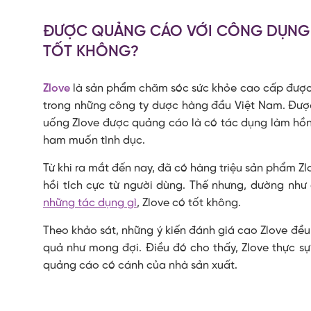
ĐƯỢC QUẢNG CÁO VỚI CÔNG DỤNG T
TỐT KHÔNG?
Zlove
là sản phẩm chăm sóc sức khỏe cao cấp đượ
trong những công ty dược hàng đầu Việt Nam. Được 
uống Zlove được quảng cáo là có tác dụng làm hồng 
ham muốn tình dục.
Từ khi ra mắt đến nay, đã có hàng triệu sản phẩm Zl
hồi tích cực từ người dùng. Thế nhưng, dường nh
những tác dụng gì
,
Zlove có tốt không
.
Theo khảo sát, những ý kiến đánh giá cao Zlove đề
quả như mong đợi. Điều đó cho thấy, Zlove thực sự
quảng cáo có cánh của nhà sản xuất.