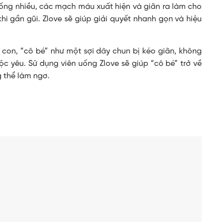
ống nhiều, các mạch máu xuất hiện và giãn ra làm cho
hi gần gũi. Zlove sẽ giúp giải quyết nhanh gọn và hiệu
 con, “cô bé” như một sợi dây chun bị kéo giãn, không
c yêu. Sử dụng viên uống Zlove sẽ giúp “cô bé” trở về
 thể làm ngơ.