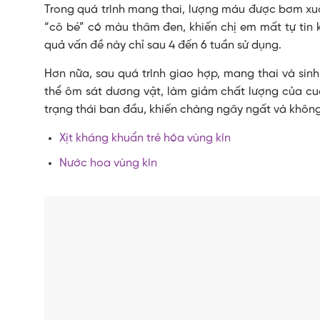
Trong quá trình mang thai, lượng máu được bơm xu
“cô bé” có màu thâm đen, khiến chị em mất tự tin k
quả vấn đề này chỉ sau 4 đến 6 tuần sử dụng.
Hơn nữa, sau quá trình giao hợp, mang thai và sinh
thể ôm sát dương vật, làm giảm chất lượng của cuộ
trạng thái ban đầu, khiến chàng ngây ngất và không
Xịt kháng khuẩn trẻ hóa vùng kín
Nước hoa vùng kín