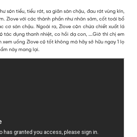
 són tiểu, tiểu rát, sa giãn sàn chậu, đau rát vùng kín,
em. Zlove với các thành phần như nhân sâm, cốt toái bổ
c cơ sàn chậu. Ngoài ra, Zlove còn chứa chiết xuất lá
có tác dụng thanh nhiệt, co hồi dạ con, ….Giờ thì chị em
ăn xem
uống Zlove có tốt không
mà hãy sở hữu ngay 1 lọ
hẩm này mang lại.