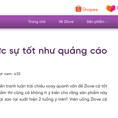
Trang chủ
Về Zlove
Sản phẩm
ực sự tốt như quảng cáo
ượt xem:
435
iến tranh luận trái chiều xoay quanh vấn đề
Zlove có tốt
hẩm thì cũng có không ít ý kiến cho rằng sản phẩm này
i sao lại xuất hiện 2 luồng ý trên? Viên uống
Zlove có