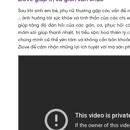
Sau khi sinh em bé, phụ nữ thường gặp các vấn đề như
… ảnh hưởng tới sức khỏe và tinh thần của các chị 
giúp tăng độ đàn hồi của các gân, cơ, phục hồi cá
mâm xôi giúp thanh nhiệt, trị tiểu són; hoa thiên lý 
chúng mình có thể yên tâm và không cần băn kho
Zlove để cảm nhận những lợi ích tuyệt vời mà sản p