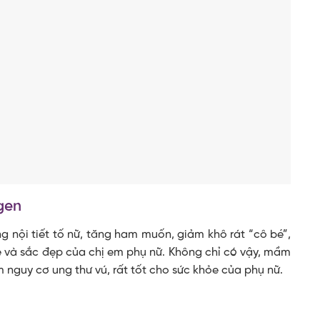
ogen
g nội tiết tố nữ, tăng ham muốn, giảm khô rát “cô bé”,
ỏe và sắc đẹp của chị em phụ nữ. Không chỉ có vậy, mầm
m nguy cơ ung thư vú, rất tốt cho sức khỏe của phụ nữ.