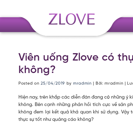
Skip
to
content
Viên uống Zlove có th
không?
Posted on
25/04/2019
by
mradmin
| Bởi: mradmin | L
Hiện nay, trên khắp các diễn đàn đang có những ý k
không
. Bên cạnh những phản hồi tích cực về sản p
không đem lại kết quả khả quan khi sử dụng. Vậy tạ
thực sự tốt như quảng cáo
không?