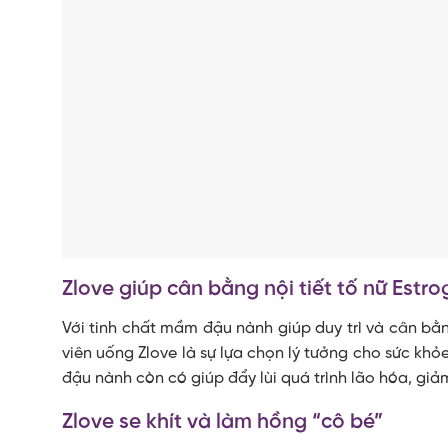
Zlove giúp cân bằng nội tiết tố nữ Estr
Với tinh chất mầm đậu nành giúp duy trì và cân bằn
viên uống Zlove là sự lựa chọn lý tưởng cho sức kh
đậu nành còn có giúp đẩy lùi quá trình lão hóa, giả
Zlove se khít và làm hồng “cô bé”