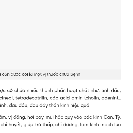
à còn được coi là một vị thuốc chữa bệnh
ược có chứa nhiều thành phần hoạt chất như: tinh dầu,
ineol, tetradecatrilin, các acid amin (cholin, adenin)…
nh, đau đầu, đau dây thần kinh hiệu quả.
ấm, vị đắng, hơi cay, mùi hắc quy vào các kinh Can, Tỳ,
chỉ huyết, giúp trừ thấp, chỉ dương, làm kinh mạch lưu