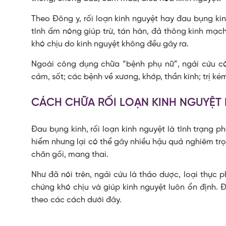
Theo Đông y, rối loạn kinh nguyệt hay đau bụng ki
tính ấm nóng giúp trừ, tán hàn, đả thông kinh mạc
khó chịu do kinh nguyệt không đều gây ra.
Ngoài công dụng chữa “bệnh phụ nữ”, ngải cứu còn
cảm, sốt; các bệnh về xương, khớp, thần kinh; trị kém
CÁCH CHỮA RỐI LOẠN KINH NGUYỆT
Đau bụng kinh, rối loạn kinh nguyệt là tình trạng 
hiểm nhưng lại có thể gây nhiều hậu quả nghiêm tr
chăn gối, mang thai.
Như đã nói trên, ngải cứu là thảo dược, loại thực p
chứng khó chịu và giúp kinh nguyệt luôn ổn định. 
theo các cách dưới đây.