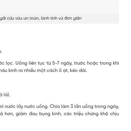
gải cứu vừa an toàn, lành tính và đơn giản
.
 lọc. Uống liên tục từ 5-7 ngày, trước hoặc trong khi
máu kinh ra nhiều một cách ồ ạt, kéo dài.
à lá).
ml nước lấy nước uống. Chia làm 3 lần uống trong ngày,
ả hơn, giảm đau bụng kinh, các triệu chứng khó chịu