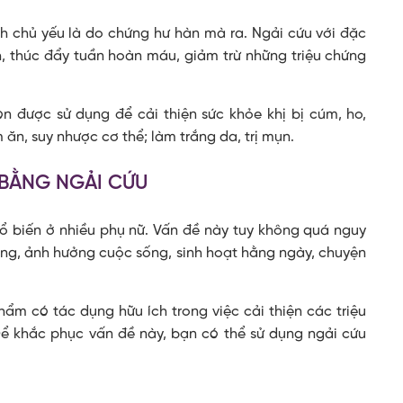
nh chủ yếu là do chứng hư hàn mà ra. Ngải cứu với đặc
h, thúc đẩy tuần hoàn máu, giảm trừ những triệu chứng
 được sử dụng để cải thiện sức khỏe khị bị cúm, ho,
 ăn, suy nhược cơ thể; làm trắng da, trị mụn.
 BẰNG NGẢI CỨU
phổ biến ở nhiều phụ nữ. Vấn đề này tuy không quá nguy
ọng, ảnh hưởng cuộc sống, sinh hoạt hằng ngày, chuyện
hẩm có tác dụng hữu ích trong việc cải thiện các triệu
Để khắc phục vấn đề này, bạn có thể sử dụng ngải cứu