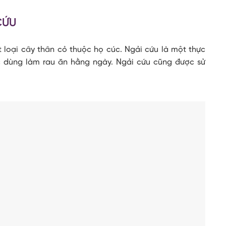
CỨU
ột loại cây thân cỏ thuộc họ cúc. Ngải cứu là một thực
c dùng làm rau ăn hằng ngày. Ngải cứu cũng được sử