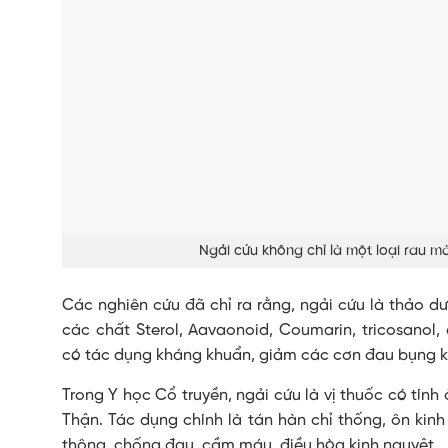
Ngải cứu không chỉ là một loại rau m
Các nghiên cứu đã chỉ ra rằng, ngải cứu là thảo d
các chất Sterol, Aavaonoid, Coumarin, tricosanol, c
có tác dụng kháng khuẩn, giảm các cơn đau bụng ki
Trong Y học Cổ truyền, ngải cứu là vị thuốc có tính 
Thận. Tác dụng chính là tán hàn chỉ thống, ôn kinh 
thông, chống đau, cầm máu, điều hòa kinh nguyệt.