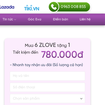
0963 008 855
Tin tức
Góc Eva
Điểm bán
Liên hệ
6 ZLOVE
1
Mua
tặng
780.000đ
Tiết kiệm đến
- Nhanh tay nhận ưu đãi (Số lượng có hạn)