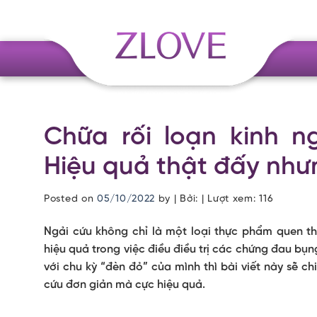
Skip
to
content
Chữa rối loạn kinh 
Hiệu quả thật đấy nhưn
Posted on
05/10/2022
by
| Bởi: | Lượt xem:
116
Ngải cứu không chỉ là một loại thực phẩm quen t
hiệu quả trong việc điều điều trị các chứng đau bụn
với chu kỳ “đèn đỏ” của mình thì bài viết này sẽ c
cứu đơn giản mà cực hiệu quả.