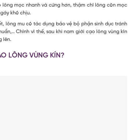
ho lông mọc nhanh và cứng hơn, thậm chí lông còn mọc
gáy khó chịu.
t, lông mu có tác dụng bảo vệ bộ phận sinh dục tránh
uẩn,… Chính vì thế, sau khi nam giới cạo lông vùng kín
 lên.
CẠO LÔNG VÙNG KÍN?