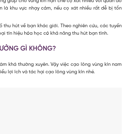
ng giúp cho vùng kín hạn chế cọ xát nhiều với quần áo
n là khu vực nhạy cảm, nếu cọ xát nhiều rất dễ bị tổn
 thu hút về bạn khác giới. Theo nghiên cứu, các tuyến
ại tín hiệu hóa học có khả năng thu hút bạn tình.
HƯỞNG GÌ KHÔNG?
 làm khá thường xuyên. Vậy việc cạo lông vùng kín nam
u lợi ích và tác hại cạo lông vùng kín nhé.