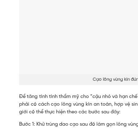
Cạo lông vùng kín đú
Để tăng tính tính thẩm mỹ cho “cậu nhỏ và hạn chế c
phải có cách cạo lông vùng kín an toàn, hợp vệ si
giới có thể thực hiện theo các bước sau đây:
Bước 1: Khử trùng dao cạo sau đó làm gọn lông vùng k