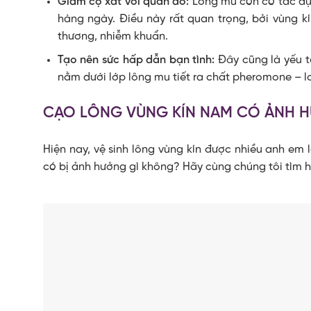
Giảm cọ xát với quần áo:
Lông mu còn có tác dụ
hàng ngày. Điều này rất quan trọng, bởi vùng kí
thương, nhiễm khuẩn.
Tạo nên sức hấp dẫn bạn tình:
Đây cũng là yếu tố
nằm dưới lớp lông mu tiết ra chất pheromone – lo
CẠO LÔNG VÙNG KÍN NAM CÓ ẢNH 
Hiện nay, vệ sinh lông vùng kín được nhiều anh em
có bị ảnh hưởng gì không? Hãy cùng chúng tôi tìm hiể