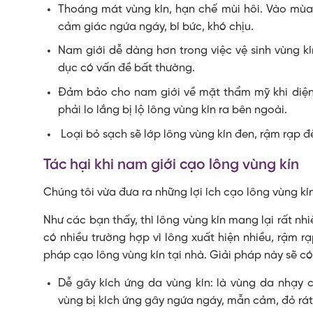
Thoáng mát vùng kín, hạn chế mùi hôi. Vào mùa
cảm giác ngứa ngáy, bí bức, khó chịu.
Nam giới dễ dàng hơn trong việc vệ sinh vùng k
dục có vấn đề bất thường.
Đảm bảo cho nam giới về mặt thẩm mỹ khi diện
phải lo lắng bị lộ lông vùng kín ra bên ngoài.
Loại bỏ sạch sẽ lớp lông vùng kín đen, rậm rạp 
Tác hại khi nam giới cạo lông vùng kín
Chúng tôi vừa đưa ra những lợi ích cạo lông vùng kín
Như các bạn thấy, thì lông vùng kín mang lại rất nhiề
có nhiều trường hợp vì lông xuất hiện nhiều, rậm r
pháp cạo lông vùng kín tại nhà. Giải pháp này sẽ có
Dễ gây kích ứng da vùng kín: là vùng da nhạy 
vùng bị kích ứng gây ngứa ngáy, mẫn cảm, đỏ rát 