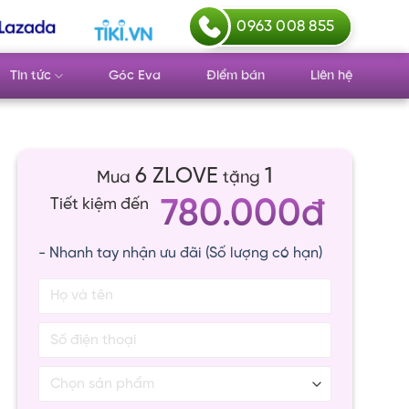
0963 008 855
Tin tức
Góc Eva
Điểm bán
Liên hệ
6 ZLOVE
1
Mua
tặng
780.000đ
Tiết kiệm đến
- Nhanh tay nhận ưu đãi (Số lượng có hạn)