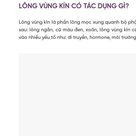
LÔNG VÙNG KÍN CÓ TÁC DỤNG GÌ?
Lông vùng kín là phần lông mọc xung quanh bộ phậ
sau: lông ngắn, có màu đen, xoăn, lông vùng kín 
vào nhiều yếu tố như: di truyền, hormone, môi trườn