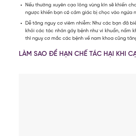
Nếu thường xuyên cạo lông vùng kín sẽ khiến c
ngược khiến bạn có cảm giác bị chọc vào ngứa n
Dễ tăng nguy cơ viêm nhiễm: Như các bạn đã biế
khỏi các tác nhân gây bệnh như vi khuẩn, nấm kh
thì nguy cơ mắc các bệnh về nam khoa cũng tăng
LÀM SAO ĐỂ HẠN CHẾ TÁC HẠI KHI 