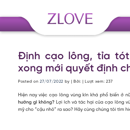
Skip
to
content
Định cạo lông, tỉa tó
xong mới quyết định 
Posted on
27/07/2022
by
| Bởi: | Lượt xem:
237
Hiện nay việc cạo lông vùng kín khá phổ biến ở n
hưởng gì không?
Lợi ích và tác hại của cạo lông v
mỹ cho “cậu nhỏ” ra sao? Hãy cùng chúng tôi tìm hiể