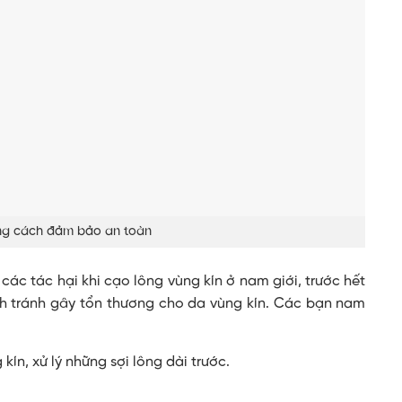
ng cách đảm bảo an toàn
ác tác hại khi cạo lông vùng kín ở nam giới, trước hết
nh tránh gây tổn thương cho da vùng kín. Các bạn nam
ín, xử lý những sợi lông dài trước.