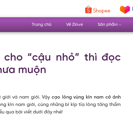
Trang chủ
Về Zlove
Sản phẩm
t cho “cậu nhỏ” thì đọc
chưa muộn
ữ giới và nam giới. Vậy
cạo lông vùng kín nam có ảnh
ùng kín nam giới, cùng những bí kíp tỉa lông tăng thẩm
u qua bài viết dưới đây nhé!