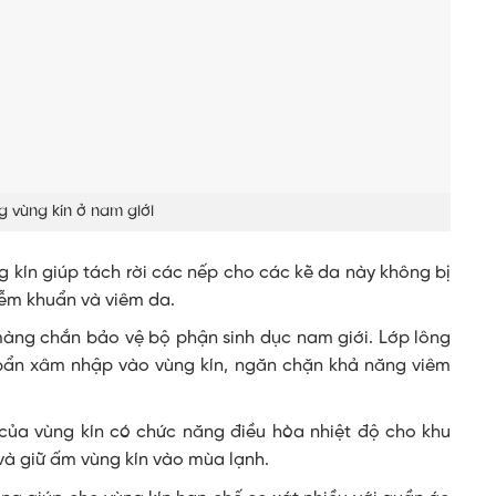
g vùng kín ở nam giới
 kín giúp tách rời các nếp cho các kẽ da này không bị
iễm khuẩn và viêm da.
àng chắn bảo vệ bộ phận sinh dục nam giới. Lớp lông
 bẩn xâm nhập vào vùng kín, ngăn chặn khả năng viêm
ủa vùng kín có chức năng điều hòa nhiệt độ cho khu
 và giữ ấm vùng kín vào mùa lạnh.