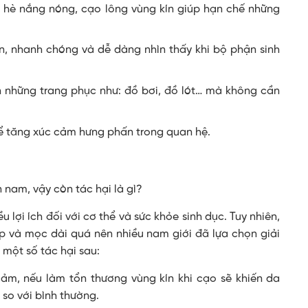
 hè nắng nóng, cạo lông vùng kín giúp hạn chế những
ín, nhanh chóng và dễ dàng nhìn thấy khi bộ phận sinh
 những trang phục như: đồ bơi, đồ lót… mà không cần
để tăng xúc cảm hưng phấn trong quan hệ.
 nam, vậy còn tác hại là gì?
u lợi ích đối với cơ thể và sức khỏe sinh dục. Tuy nhiên,
ạp và mọc dài quá nên nhiều nam giới đã lựa chọn giải
 một số tác hại sau:
cảm, nếu làm tổn thương vùng kín khi cạo sẽ khiến da
so với bình thường.