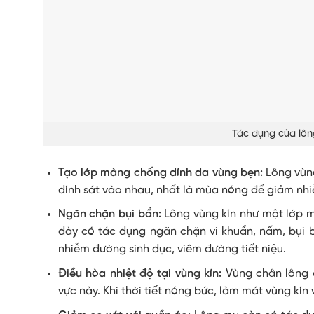
Tác dụng của lôn
Tạo lớp màng chống dính da vùng bẹn:
Lông vùng
dính sát vào nhau, nhất là mùa nóng để giảm nh
Ngăn chặn bụi bẩn:
Lông vùng kín như một lớp m
dày có tác dụng ngăn chặn vi khuẩn, nấm, bụi
nhiễm đường sinh dục, viêm đường tiết niệu.
Điều hòa nhiệt độ tại vùng kín:
Vùng chân lông c
vực này. Khi thời tiết nóng bức, làm mát vùng kín