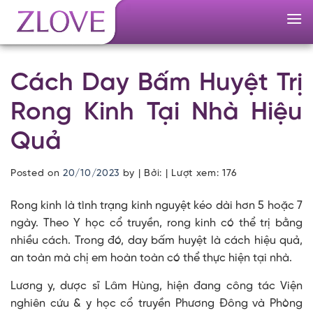
Skip
to
content
Cách Day Bấm Huyệt Trị
Rong Kinh Tại Nhà Hiệu
Quả
Posted on
20/10/2023
by
| Bởi: | Lượt xem:
176
Rong kinh là tình trạng kinh nguyệt kéo dài hơn 5 hoặc 7
ngày. Theo Y học cổ truyền, rong kinh có thể trị bằng
nhiều cách. Trong đó, day bấm huyệt là cách hiệu quả,
an toàn mà chị em hoàn toàn có thể thực hiện tại nhà.
Lương y, dược sĩ Lâm Hùng, hiện đang công tác Viện
nghiên cứu & y học cổ truyền Phương Đông và Phòng