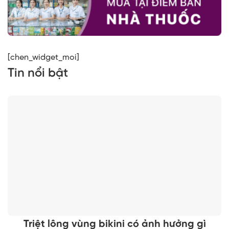
[chen_widget_moi]
Tin nổi bật
Triệt lông vùng bikini có ảnh hưởng gì