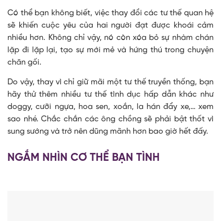
Có thể bạn không biết, việc thay đổi các tư thế quan hệ
sẽ khiến cuộc yêu của hai người đạt được khoái cảm
nhiều hơn. Không chỉ vậy, nó còn xóa bỏ sự nhàm chán
lặp đi lặp lại, tạo sự mới mẻ và hứng thú trong chuyện
chăn gối.
Do vậy, thay vì chỉ giữ mãi một tư thế truyền thống, bạn
hãy thử thêm nhiều tư thế tình dục hấp dẫn khác như
doggy, cưỡi ngựa, hoa sen, xoắn, la hán đẩy xe,… xem
sao nhé. Chắc chắn các ông chồng sẽ phải bật thốt vì
sung sướng và trở nên dũng mãnh hơn bao giờ hết đấy.
NGẮM NHÌN CƠ THỂ BẠN TÌNH