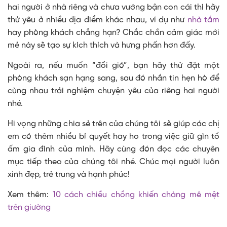
hai người ở nhà riêng và chưa vướng bận con cái thì hãy
thử yêu ở nhiều địa điểm khác nhau, ví dụ như
nhà tắm
hay phòng khách chẳng hạn? Chắc chắn cảm giác mới
mẻ này sẽ tạo sự kích thích và hưng phấn hơn đấy.
Ngoài ra, nếu muốn “đổi gió”, bạn hãy thử đặt một
phòng khách sạn hạng sang, sau đó nhắn tin hẹn hò để
cùng nhau trải nghiệm chuyện yêu của riêng hai người
nhé.
Hi vọng những chia sẻ trên của chúng tôi sẽ giúp các chị
em có thêm nhiều bí quyết hay ho trong việc giữ gìn tổ
ấm gia đình của mình. Hãy cùng đón đọc các chuyên
mục tiếp theo của chúng tôi nhé. Chúc mọi người luôn
xinh đẹp, trẻ trung và hạnh phúc!
Xem thêm:
10 cách chiều chồng khiến chàng mê mệt
trên giường