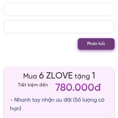
6 ZLOVE
1
Mua
tặng
780.000đ
Tiết kiệm đến
- Nhanh tay nhận ưu đãi (Số lượng có
hạn)