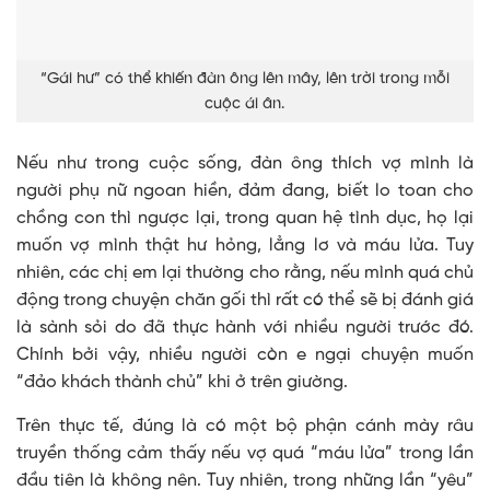
“Gái hư” có thể khiến đàn ông lên mây, lên trời trong mỗi
cuộc ái ân.
Nếu như trong cuộc sống, đàn ông thích vợ mình là
người phụ nữ ngoan hiền, đảm đang, biết lo toan cho
chồng con thì ngược lại, trong quan hệ tình dục, họ lại
muốn vợ mình thật hư hỏng, lẳng lơ và máu lửa. Tuy
nhiên, các chị em lại thường cho rằng, nếu mình quá chủ
động trong chuyện chăn gối thì rất có thể sẽ bị đánh giá
là sành sỏi do đã thực hành với nhiều người trước đó.
Chính bởi vậy, nhiều người còn e ngại chuyện muốn
“đảo khách thành chủ” khi ở trên giường.
Trên thực tế, đúng là có một bộ phận cánh mày râu
truyền thống cảm thấy nếu vợ quá “máu lửa” trong lần
đầu tiên là không nên. Tuy nhiên, trong những lần “yêu”