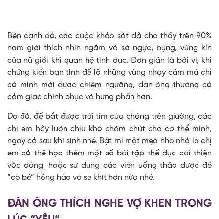
Bên cạnh đó, các cuộc khảo sát đã cho thấy trên 90%
nam giới thích nhìn ngắm và sờ ngực, bụng, vùng kín
của nữ giới khi quan hệ tình dục. Đơn giản là bởi vì, khi
chứng kiến bạn tình để lộ những vùng nhạy cảm mà chỉ
có mình mới được chiêm ngưỡng, đàn ông thường có
cảm giác chinh phục và hưng phấn hơn.
Do đó, để bắt được trái tim của chàng trên giường, các
chị em hãy luôn chịu khó chăm chút cho cơ thể mình,
ngay cả sau khi sinh nhé. Bật mí một mẹo nho nhỏ là chị
em có thể học thêm một số bài tập thể dục cải thiện
vóc dáng, hoặc sử dụng các viên uống thảo dược để
“cô bé” hồng hào và se khít hơn nữa nhé.
ĐÀN ÔNG THÍCH NGHE VỢ KHEN TRONG