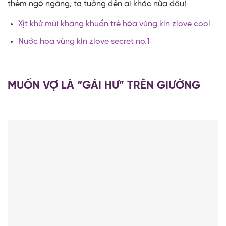
thèm ngó ngàng, tơ tưởng đến ai khác nữa đâu!
Xịt khử mùi kháng khuẩn trẻ hóa vùng kín zlove cool
Nước hoa vùng kín zlove secret no.1
MUỐN VỢ LÀ “GÁI HƯ” TRÊN GIƯỜNG