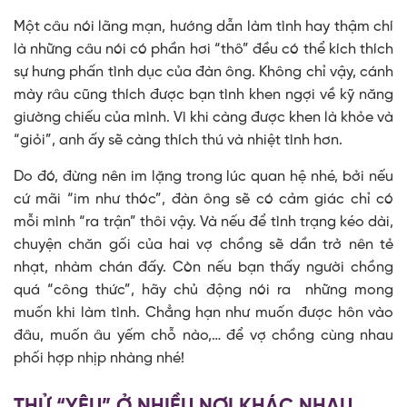
Một câu nói lãng mạn, hướng dẫn làm tình hay thậm chí
là những câu nói có phần hơi “thô” đều có thể kích thích
sự hưng phấn tình dục của đàn ông. Không chỉ vậy, cánh
mày râu cũng thích được bạn tình khen ngợi về kỹ năng
giường chiếu của mình. Vì khi càng được khen là khỏe và
“giỏi”, anh ấy sẽ càng thích thú và nhiệt tình hơn.
Do đó, đừng nên im lặng trong lúc quan hệ nhé, bởi nếu
cứ mãi “im như thóc”, đàn ông sẽ có cảm giác chỉ có
mỗi mình “ra trận” thôi vậy. Và nếu để tình trạng kéo dài,
chuyện chăn gối của hai vợ chồng sẽ dần trở nên tẻ
nhạt, nhàm chán đấy. Còn nếu bạn thấy người chồng
quá “công thức”, hãy chủ động nói ra những mong
muốn khi làm tình. Chẳng hạn như muốn được hôn vào
đâu, muốn âu yếm chỗ nào,… để vợ chồng cùng nhau
phối hợp nhịp nhàng nhé!