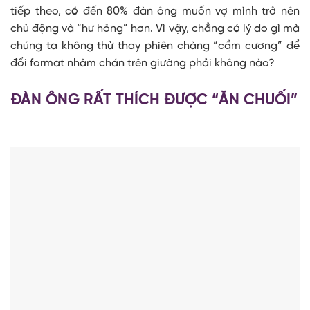
tiếp theo, có đến 80% đàn ông muốn vợ mình trở nên
chủ động và “hư hỏng” hơn. Vì vậy, chẳng có lý do gì mà
chúng ta không thử thay phiên chàng “cầm cương” để
đổi format nhàm chán trên giường phải không nào?
ĐÀN ÔNG RẤT THÍCH ĐƯỢC “ĂN CHUỐI”