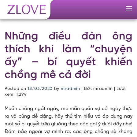
Skip
to
content
Những điều đàn ông
thích khi làm “chuyện
ấy” – bí quyết khiến
chồng mê cả đời
Posted on
18/03/2020
by
mradmin
| Bởi: mradmin | Lượt
xem:
1.294
Muốn chàng ngất ngây, mê mẩn quấn vợ cả ngày thực
ra vô cùng dễ dàng, hãy thử tìm hiểu và áp dụng nay
một số bí quyết trên giường theo các gợi ý dưới đây nhé!
Đảm bảo ngoài vợ mình ra, các ông chồng sẽ không