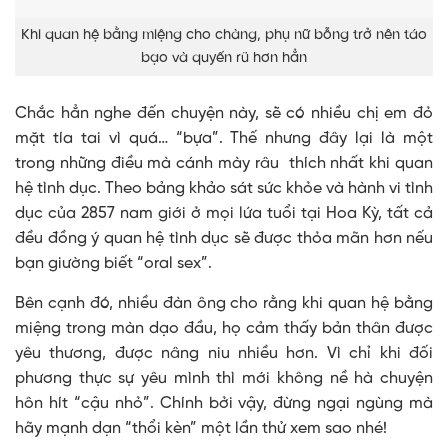
Khi quan hệ bằng miệng cho chàng, phụ nữ bỗng trở nên táo
bạo và quyến rũ hơn hẳn
Chắc hẳn nghe đến chuyện này, sẽ có nhiều chị em đỏ
mặt tía tai vì quá… “bựa”. Thế nhưng đây lại là một
trong những điều mà cánh mày râu thích nhất khi quan
hệ tình dục. Theo bảng khảo sát sức khỏe và hành vi tình
dục của 2857 nam giới ở mọi lứa tuổi tại Hoa Kỳ, tất cả
đều đồng ý quan hệ tình dục sẽ được thỏa mãn hơn nếu
bạn giường biết “oral sex”.
Bên cạnh đó, nhiều đàn ông cho rằng khi quan hệ bằng
miệng trong màn dạo đầu, họ cảm thấy bản thân được
yêu thương, được nâng niu nhiều hơn. Vì chỉ khi đối
phương thực sự yêu mình thì mới không nề hà chuyện
hôn hít “cậu nhỏ”. Chính bởi vậy, đừng ngại ngùng mà
hãy mạnh dạn “thổi kèn” một lần thử xem sao nhé!