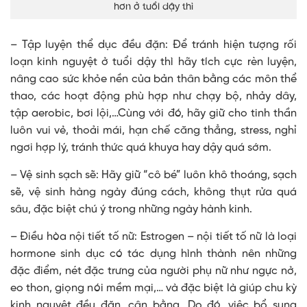
hơn ở tuổi dậy thì
– Tập luyện thể dục đều đặn: Để tránh hiện tượng rối
loạn kinh nguyệt ở tuổi dậy thì hãy tích cực rèn luyện,
nâng cao sức khỏe nền của bản thân bằng các môn thể
thao, các hoạt động phù hợp như chạy bộ, nhảy dây,
tập aerobic, bơi lội,…Cùng với đó, hãy giữ cho tinh thần
luôn vui vẻ, thoải mái, hạn chế căng thẳng, stress, nghỉ
ngơi hợp lý, tránh thức quá khuya hay dậy quá sớm.
– Vệ sinh sạch sẽ: Hãy giữ “cô bé” luôn khô thoáng, sạch
sẽ, vệ sinh hàng ngày đúng cách, không thụt rửa quá
sâu, đặc biệt chú ý trong những ngày hành kinh.
– Điều hòa nội tiết tố nữ: Estrogen – nội tiết tố nữ là loại
hormone sinh dục có tác dụng hình thành nên những
đặc điểm, nét đặc trưng của người phụ nữ như ngực nở,
eo thon, giọng nói mềm mại,… và đặc biệt là giúp chu kỳ
kinh nguyệt đều đặn, cân bằng. Do đó, việc bổ sung