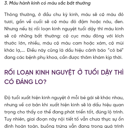
3. Máu hành kinh có màu sắc bất thường
Thông thường, ở đầu chu kỳ kinh, máu sẽ có màu đỏ
tươi, gần về cuối sẽ có màu đỏ đậm hoặc nâu, đen.
Nhưng nếu bị rối loạn kinh nguyệt tuổi dậy thì máu kinh
sẽ có những bất thường: có cục máu đông với kích
thước lớn, nhiều, máu có màu cam hoặc xám, có mùi
khác lạ,…. Điều này cũng là dấu hiệu cảnh báo “cô bé”
đang các bệnh phụ khoa, cần được thăm khám kịp thời.
RỐI LOẠN KINH NGUYỆT Ở TUỔI DẬY THÌ
CÓ ĐÁNG LO?
Độ tuổi xuất hiện kinh nguyệt ở mỗi bé gái sẽ khác nhau,
nhưng về cơ bản khi xuất hiện kinh sẽ là dấu hiệu quan
trọng cho thấy cơ thể đang phát triển tốt, đúng lộ trình.
Tuy nhiên, giai đoạn này nội tiết tố vẫn chưa thực sự ổn
định hoàn toàn, buồng trứng vẫn đang trong quá trình