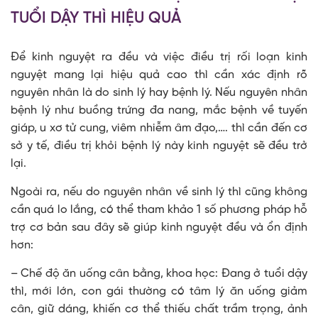
TUỔI DẬY THÌ HIỆU QUẢ
Để kinh nguyệt ra đều và việc điều trị rối loạn kinh
nguyệt mang lại hiệu quả cao thì cần xác định rõ
nguyên nhân là do sinh lý hay bệnh lý. Nếu nguyên nhân
bệnh lý như buồng trứng đa nang, mắc bệnh về tuyến
giáp, u xơ tử cung, viêm nhiễm âm đạo,…. thì cần đến cơ
sở y tế, điều trị khỏi bệnh lý này kinh nguyệt sẽ đều trở
lại.
Ngoài ra, nếu do nguyên nhân về sinh lý thì cũng không
cần quá lo lắng, có thể tham khảo 1 số phương pháp hỗ
trợ cơ bản sau đây sẽ giúp kinh nguyệt đều và ổn định
hơn:
– Chế độ ăn uống cân bằng, khoa học: Đang ở tuổi dậy
thì, mới lớn, con gái thường có tâm lý ăn uống giảm
cân, giữ dáng, khiến cơ thể thiếu chất trầm trọng, ảnh