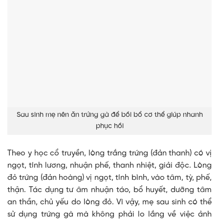
Sau sinh mẹ nên ăn trứng gà để bồi bổ cơ thể giúp nhanh
phục hồi
Theo y học cổ truyền, lòng trắng trứng (đản thanh) có vị
ngọt, tính lương, nhuận phế, thanh nhiệt, giải độc. Lòng
đỏ trứng (đản hoàng) vị ngọt, tính bình, vào tâm, tỳ, phế,
thận. Tác dụng tư âm nhuận táo, bổ huyết, dưỡng tâm
an thần, chủ yếu do lòng đỏ. Vì vậy, mẹ sau sinh có thể
sử dụng trứng gà mà không phải lo lắng về việc ảnh