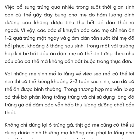
Việc bổ sung trứng quá nhiều trong suốt thời gian sinh
con có thể gây đầy bụng cho mẹ do hàm lượng dinh
dưỡng cao không được tiêu thụ hết để đào thải ra
ngoài. Vì vậy, các bác sĩ khuyến cáo các mẹ chỉ nên ăn
1-2 quả trứng một ngày và giảm dần tần suất khi mẹ đã
hồi phục, khoảng 3 tháng sau sinh. Trong một vài trường
hợp khi bé bắt đầu ăn dặm mẹ có thể ăn trứng theo nhu
cầu của cơ thể mà không cần bắt buộc trong thực đơn.
Với những mẹ sinh mổ lo lắng về việc sẹo mổ có thể lồi
nên thì có thể kiêng khoảng 2-3 tuần sau sinh, sau đó có
thể ăn được bình thường. Trong trường hợp mẹ vẫn lo sợ
có thể bỏ phần lòng trắng trứng và chỉ sử dụng lòng đỏ
trứng gà để đảm bảo vẫn hấp thụ lượng dưỡng chất cần
thiết.
Không chỉ dừng lại ở trứng gà, thịt gà mẹ cũng có thể sử
dụng được bình thường mà không cần phải lo lắng cho