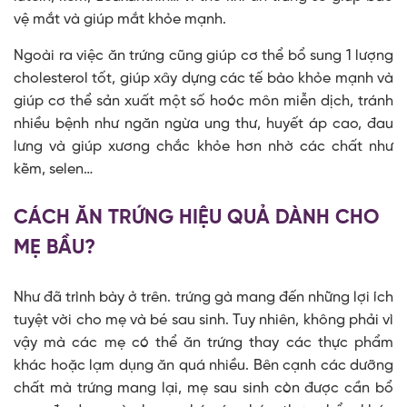
vệ mắt và giúp mắt khỏe mạnh.
Ngoài ra việc ăn trứng cũng giúp cơ thể bổ sung 1 lượng
cholesterol tốt, giúp xây dựng các tế bào khỏe mạnh và
giúp cơ thể sản xuất một số hoóc môn miễn dịch, tránh
nhiều bệnh như ngăn ngừa ung thư, huyết áp cao, đau
lưng và giúp xương chắc khỏe hơn nhờ các chất như
kẽm, selen…
CÁCH ĂN TRỨNG HIỆU QUẢ DÀNH CHO
MẸ BẦU?
Như đã trình bày ở trên. trứng gà mang đến những lợi ích
tuyệt vời cho mẹ và bé sau sinh. Tuy nhiên, không phải vì
vậy mà các mẹ có thể ăn trứng thay các thực phẩm
khác hoặc lạm dụng ăn quá nhiều. Bên cạnh các dưỡng
chất mà trứng mang lại, mẹ sau sinh còn được cần bổ