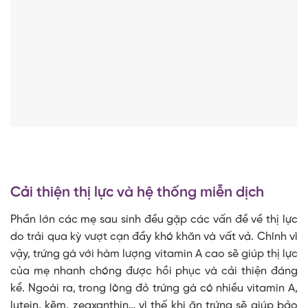
Cải thiện thị lực và hệ thống miễn dịch
Phần lớn các mẹ sau sinh đều gặp các vấn đề về thị lực
do trải qua kỳ vượt cạn đầy khó khăn và vất vả. Chính vì
vậy, trứng gà với hàm lượng vitamin A cao sẽ giúp thị lực
của mẹ nhanh chóng được hồi phục và cải thiện đáng
kể. Ngoài ra, trong lòng đỏ trứng gà có nhiều vitamin A,
lutein, kẽm, zeaxanthin… vì thế khi ăn trứng sẽ giúp bảo