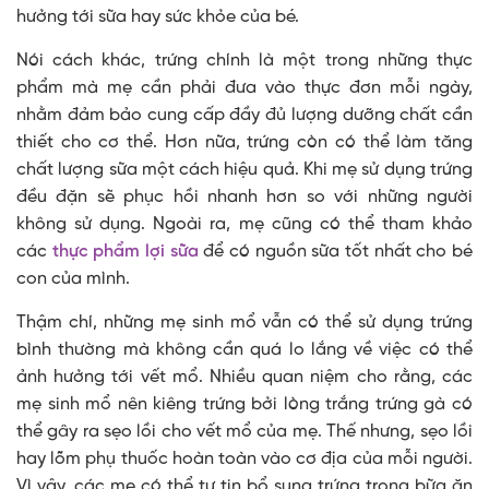
hưởng tới sữa hay sức khỏe của bé.
Nói cách khác, trứng chính là một trong những thực
phẩm mà mẹ cần phải đưa vào thực đơn mỗi ngày,
nhằm đảm bảo cung cấp đầy đủ lượng dưỡng chất cần
thiết cho cơ thể. Hơn nữa, trứng còn có thể làm tăng
chất lượng sữa một cách hiệu quả. Khi mẹ sử dụng trứng
đều đặn sẽ phục hồi nhanh hơn so với những người
không sử dụng. Ngoài ra, mẹ cũng có thể tham khảo
các
thực phẩm lợi sữa
để có nguồn sữa tốt nhất cho bé
con của mình.
Thậm chí, những mẹ sinh mổ vẫn có thể sử dụng trứng
bình thường mà không cần quá lo lắng về việc có thể
ảnh hưởng tới vết mổ. Nhiều quan niệm cho rằng, các
mẹ sinh mổ nên kiêng trứng bởi lòng trắng trứng gà có
thể gây ra sẹo lồi cho vết mổ của mẹ. Thế nhưng, sẹo lồi
hay lõm phụ thuốc hoàn toàn vào cơ địa của mỗi người.
Vì vậy, các mẹ có thể tự tin bổ sung trứng trong bữa ăn