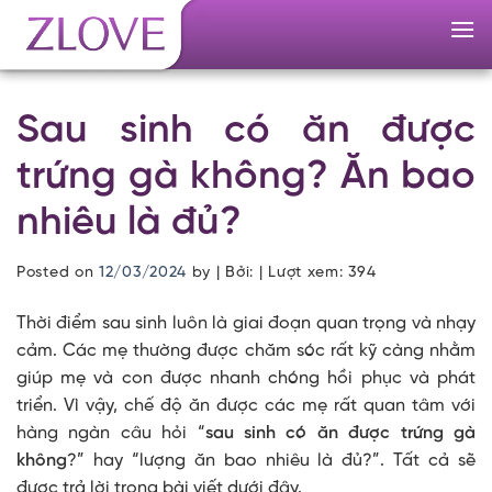
Skip
to
content
Sau sinh có ăn được
trứng gà không? Ăn bao
nhiêu là đủ?
Posted on
12/03/2024
by
| Bởi: | Lượt xem:
394
Thời điểm sau sinh luôn là giai đoạn quan trọng và nhạy
cảm. Các mẹ thường được chăm sóc rất kỹ càng nhằm
giúp mẹ và con được nhanh chóng hồi phục và phát
triển. Vì vậy, chế độ ăn được các mẹ rất quan tâm với
hàng ngàn câu hỏi “
sau sinh có ăn được trứng gà
không
?” hay “lượng ăn bao nhiêu là đủ?”. Tất cả sẽ
được trả lời trong bài viết dưới đây.