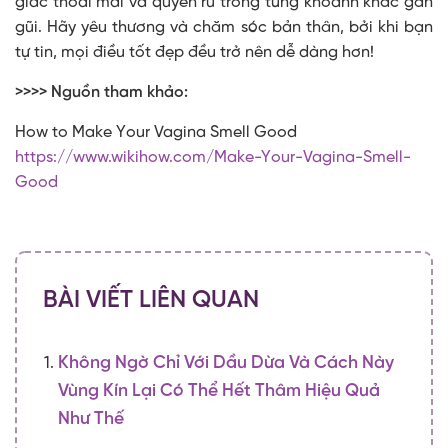
giác thoải mái và quyến rũ trong từng khoảnh khắc gần
gũi. Hãy yêu thương và chăm sóc bản thân, bởi khi bạn
tự tin, mọi điều tốt đẹp đều trở nên dễ dàng hơn!
>>>> Nguồn tham khảo:
How to Make Your Vagina Smell Good
https://www.wikihow.com/Make-Your-Vagina-Smell-
Good
BÀI VIẾT LIÊN QUAN
Không Ngờ Chỉ Với Dầu Dừa Và Cách Này
Vùng Kín Lại Có Thể Hết Thâm Hiệu Quả
Như Thế