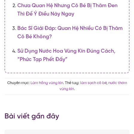
Chưa Quan Hệ Nhưng Cô Bé Bị Thâm Đen
Thì Để Ý Điều Này Ngay
Bác Sĩ Giải Đáp: Quan Hệ Nhiều Có Bị Thâm
Cô Bé Không?
Sử Dụng Nước Hoa Vùng Kín Đúng Cách,
“Phức Tạp Phết Đấy”
Chuyên mục:
Làm hồng vùng kín
. Thẻ tag:
làm sạch cô bé
,
nước thơm
vùng kín
.
Bài viết gần đây