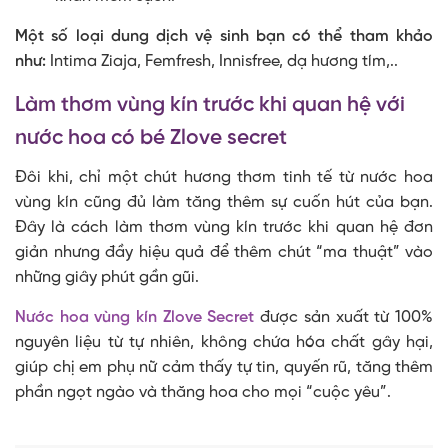
Một số loại dung dịch vệ sinh bạn có thể tham khảo
như:
Intima Ziaja, Femfresh, Innisfree, dạ hương tím,..
Làm thơm vùng kín trước khi quan hệ với
nước hoa có bé Zlove secret
Đôi khi, chỉ một chút hương thơm tinh tế từ nước hoa
vùng kín cũng đủ làm tăng thêm sự cuốn hút của bạn.
Đây là cách làm thơm vùng kín trước khi quan hệ đơn
giản nhưng đầy hiệu quả để thêm chút “ma thuật” vào
những giây phút gần gũi.
Nước hoa vùng kín Zlove Secret
được sản xuất từ 100%
nguyên liệu từ tự nhiên, không chứa hóa chất gây hại,
giúp chị em phụ nữ cảm thấy tự tin, quyến rũ, tăng thêm
phần ngọt ngào và thăng hoa cho mọi “cuộc yêu”.