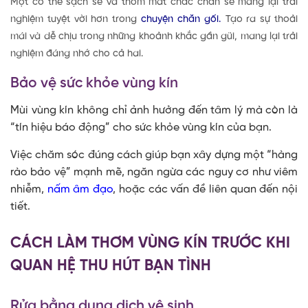
Một cơ thể sạch sẽ và thơm mát chắc chắn sẽ mang lại trải
nghiệm tuyệt vời hơn trong
chuyện chăn gối.
Tạo ra sự thoải
mái và dễ chịu trong những khoảnh khắc gần gũi, mang lại trải
nghiệm đáng nhớ cho cả hai.
Bảo vệ sức khỏe vùng kín
Mùi vùng kín không chỉ ảnh hưởng đến tâm lý mà còn là
“tín hiệu báo động” cho sức khỏe vùng kín của bạn.
Việc chăm sóc đúng cách giúp bạn xây dựng một “hàng
rào bảo vệ” mạnh mẽ, ngăn ngừa các nguy cơ như viêm
nhiễm,
nấm âm đạo
, hoặc các vấn đề liên quan đến nội
tiết.
CÁCH LÀM THƠM VÙNG KÍN TRƯỚC KHI
QUAN HỆ THU HÚT BẠN TÌNH
Rửa bằng dung dịch vệ sinh