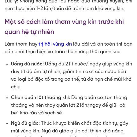
Lưu ý:
Không xông quá lâu hoặc quá thường xuyên, chỉ
nên thực hiện 1-2 lần/tuần để tránh làm khô vùng kín.
Một số
cách làm thơm vùng kín trước khi
quan hệ tự nhiên
Làm thơm hay
trị hôi vùng kín
lâu dài và an toàn thì bạn
cần phải thực hiện và tuân thủ những thói quen sau:
Uống đủ nước:
Uống đủ 2 lít nước/ ngày giúp vùng kín
duy trì độ ẩm tự nhiên, giảm tính axit của nước tiểu
và loại bỏ độc tố trong cơ thể, từ đó hạn chế mùi khó
chịu.
Chọn quần lót thoáng khí:
Dùng quần cotton thông
thoáng và nên thay quần lót 2 lần/ngày để giữ “cô
bé” khô ráo và sạch sẽ.
Ngủ đủ giấc:
Thức khuya khiến chất độc tích tụ, gây
mùi vùng kín. Ngủ đủ giấc giúp cải thiện khả năng