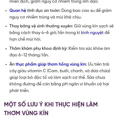
miễn dịch, giảm nguy cơ nhiễm trùng âm đạo.
Quan hệ
tình dục an toàn:
Dùng bao cao su để giảm
nguy cơ nhiễm trùng và mùi khó chịu.
Thay băng vệ sinh thường xuyên:
Giữ vùng kín sạch sẽ
bằng cách thay 4–6 giờ/lần trong kí
kinh nguyệt
để
hạn chế mùi hôi.
Thăm khám phụ khoa định kỳ:
Kiểm tra sức khỏe âm
đạo 6–12 tháng/lần.
Ăn
thực phẩm giúp thơm hồng vùng kín
:
Ưu tiên trái
cây giàu vitamin C (Cam, bưởi, chanh, và dứa chứa)
giúp loại bỏ độc tố và làm sạch cơ thể. Sữa chua
không đường để cân bằng pH ngăn vi khuẩn có hại
phát triển.
MỘT SỐ LƯU Ý KHI THỰC HIỆN LÀM
THƠM VÙNG KÍN