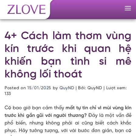
Skip
to
content
4+ Cách làm thơm vùng
kín trước khi quan hệ
khiến bạn tình si mê
không lối thoát
Posted on
15/01/2025
by
QuyND
| Bởi: QuyND | Lượt xem:
133
Có bao giờ bạn cảm thấy
mất tự tin chỉ vì mùi vùng kín
trước khi gần gũi với người thương?
Đây là một vấn đề
phổ biến, nhưng không phải ai cũng biết cách khắc
phục. Hãy tưởng tượng, với vài bước đơn giản, bạn có