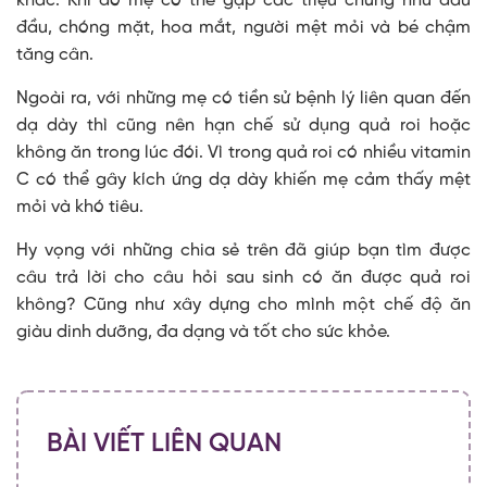
khác. Khi đó mẹ có thể gặp các triệu chứng như đau
đầu, chóng mặt, hoa mắt, người mệt mỏi và bé chậm
tăng cân.
Ngoài ra, với những mẹ có tiền sử bệnh lý liên quan đến
dạ dày thì cũng nên hạn chế sử dụng quả roi hoặc
không ăn trong lúc đói. Vì trong quả roi có nhiều vitamin
C có thể gây kích ứng dạ dày khiến mẹ cảm thấy mệt
mỏi và khó tiêu.
Hy vọng với những chia sẻ trên đã giúp bạn tìm được
câu trả lời cho câu hỏi sau sinh có ăn được quả roi
không? Cũng như xây dựng cho mình một chế độ ăn
giàu dinh dưỡng, đa dạng và tốt cho sức khỏe.
BÀI VIẾT LIÊN QUAN