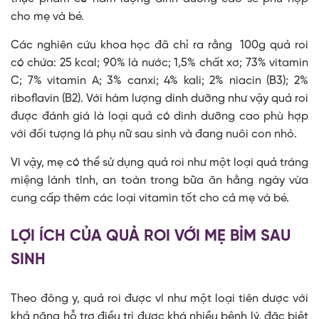
cho mẹ và bé.
Các nghiên cứu khoa học đã chỉ ra rằng 100g quả roi
có chứa: 25 kcal; 90% là nước; 1,5% chất xơ; 73% vitamin
C; 7% vitamin A; 3% canxi; 4% kali; 2% niacin (B3); 2%
riboflavin (B2). Với hàm lượng dinh dưỡng như vậy quả roi
được đánh giá là loại quả có dinh dưỡng cao phù hợp
với đối tượng là phụ nữ sau sinh và đang nuôi con nhỏ.
Vì vậy, mẹ có thể sử dụng quả roi như một loại quả tráng
miệng lành tính, an toàn trong bữa ăn hằng ngày vừa
cung cấp thêm các loại vitamin tốt cho cả mẹ và bé.
LỢI ÍCH CỦA QUẢ ROI VỚI MẸ BỈM SAU
SINH
Theo đông y, quả roi được ví như một loại tiên dược với
khả năng hỗ trợ điều trị được khá nhiều bệnh lý, đặc biệt