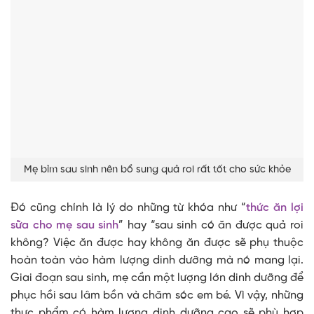
Mẹ bỉm sau sinh nên bổ sung quả roi rất tốt cho sức khỏe
Đó cũng chính là lý do những từ khóa như “
thức ăn lợi
sữa cho mẹ sau sinh
” hay “sau sinh có ăn được quả roi
không? Việc ăn được hay không ăn được sẽ phụ thuộc
hoàn toàn vào hàm lượng dinh dưỡng mà nó mang lại.
Giai đoạn sau sinh, mẹ cần một lượng lớn dinh dưỡng để
phục hồi sau lâm bồn và chăm sóc em bé. Vì vậy, những
thực phẩm có hàm lượng dinh dưỡng cao sẽ phù hợp