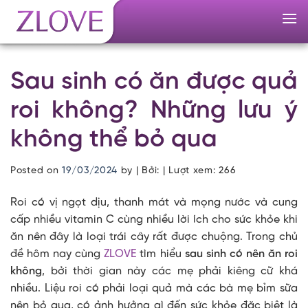
Skip
to
content
Sau sinh có ăn được quả
roi không? Những lưu ý
không thể bỏ qua
Posted on
19/03/2024
by
| Bởi: | Lượt xem:
266
Roi có vị ngọt dịu, thanh mát và mọng nước và cung
cấp nhiều vitamin C cùng nhiều lời ích cho sức khỏe khi
ăn nên đây là loại trái cây rất được chuộng. Trong chủ
đề hôm nay cùng
ZLOVE
tìm hiểu
sau sinh có nên ăn roi
không
, bởi thời gian này các mẹ phải kiêng cữ khá
nhiều. Liệu roi có phải loại quả mà các bà mẹ bỉm sữa
nên bỏ qua, có ảnh hưởng gì đến sức khỏe đặc biệt là