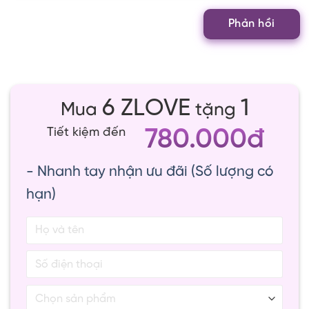
6 ZLOVE
1
Mua
tặng
780.000đ
Tiết kiệm đến
- Nhanh tay nhận ưu đãi (Số lượng có
hạn)