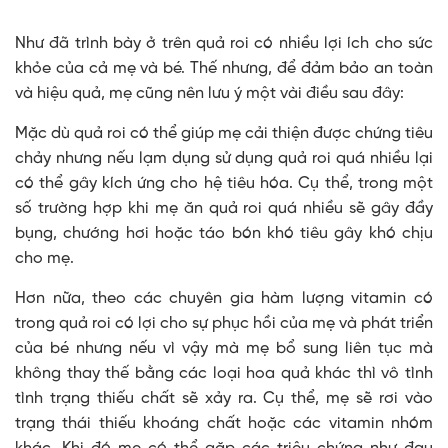
Như đã trình bày ở trên quả roi có nhiều lợi ích cho sức
khỏe của cả mẹ và bé. Thế nhưng, để đảm bảo an toàn
và hiệu quả, mẹ cũng nên lưu ý một vài điều sau đây:
Mặc dù quả roi có thể giúp mẹ cải thiện được chứng tiêu
chảy nhưng nếu lạm dụng sử dụng quả roi quá nhiều lại
có thể gây kích ứng cho hệ tiêu hóa. Cụ thể, trong một
số trường hợp khi mẹ ăn quả roi quá nhiều sẽ gây đầy
bụng, chướng hơi hoặc táo bón khó tiêu gây khó chịu
cho mẹ.
Hơn nữa, theo các chuyên gia hàm lượng vitamin có
trong quả roi có lợi cho sự phục hồi của mẹ và phát triển
của bé nhưng nếu vì vậy mà mẹ bổ sung liên tục mà
không thay thế bằng các loại hoa quả khác thì vô tình
tình trạng thiếu chất sẽ xảy ra. Cụ thể, mẹ sẽ rơi vào
trạng thái thiếu khoáng chất hoặc các vitamin nhóm