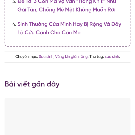
Đẻ Tới 3 Con Mà Vợ Vẫn “hồng Khít” Như
Gái Tân, Chồng Mê Mệt Không Muốn Rời
Sinh Thường Cửa Mình Hay Bị Rộng Và Đây
Là Cứu Cánh Cho Các Mẹ
Chuyên mục:
Sau sinh
,
Vùng kín giãn rộng
. Thẻ tag:
sau sinh
.
Bài viết gần đây