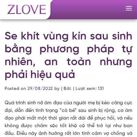
Skip
to
content
Se khít vùng kín sau sinh
bằng phương pháp tự
nhiên, an toàn nhưng
phải hiệu quả
Posted on
29/08/2022
by
| Bởi: | Lượt xem:
131
Quá trình sinh nở âm đạo của người mẹ bị kéo căng cực
đại, dẫn đến tình trạng “cô bé” sau sinh bị rộng, cơ âm
đạo phải mất một thời gian rất dài để phục hồi, và nếu
không được chăm sóc tốt khó có thể trở lại như ban
đầu. Điều này ảnh hưởng rất lớn tình cảm vợ chồng và