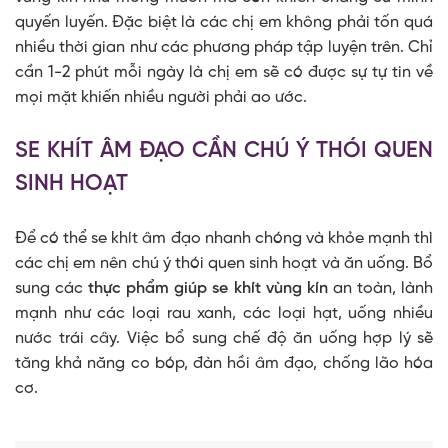
quyến luyến. Đặc biệt là các chị em không phải tốn quá
nhiều thời gian như các phương pháp tập luyện trên. Chỉ
cần 1-2 phút mỗi ngày là chị em sẽ có được sự tự tin về
mọi mặt khiến nhiều người phải ao ước.
SE KHÍT ÂM ĐẠO CẦN CHÚ Ý THÓI QUEN
SINH HOẠT
Để có thể se khít âm đạo nhanh chóng và khỏe mạnh thì
các chị em nên chú ý thói quen sinh hoạt và ăn uống. Bổ
sung các
thực phẩm giúp se khít vùng kín
an toàn, lành
mạnh như các loại rau xanh, các loại hạt, uống nhiều
nước trái cây. Việc bổ sung chế độ ăn uống hợp lý sẽ
tăng khả năng co bóp, đàn hồi âm đạo, chống lão hóa
cơ.