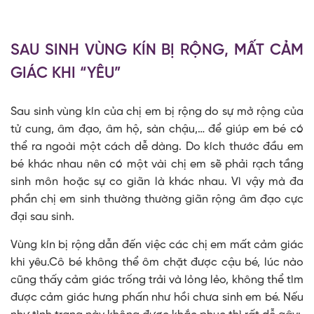
SAU SINH VÙNG KÍN BỊ RỘNG, MẤT CẢM
GIÁC KHI “YÊU”
Sau sinh vùng kín của chị em bị rộng do sự mở rộng của
tử cung, âm đạo, âm hộ, sàn chậu,… để giúp em bé có
thể ra ngoài một cách dễ dàng. Do kích thước đầu em
bé khác nhau nên có một vài chị em sẽ phải rạch tầng
sinh môn hoặc sự co giãn là khác nhau. Vì vậy mà đa
phần chị em sinh thường thường giãn rộng âm đạo cực
đại sau sinh.
Vùng kín bị rộng dẫn đến việc các chị em mất cảm giác
khi yêu.Cô bé không thể ôm chặt được cậu bé, lúc nào
cũng thấy cảm giác trống trải và lỏng lẻo, không thể tìm
được cảm giác hưng phấn như hồi chưa sinh em bé. Nếu