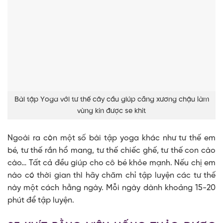
Bài tập Yoga với tư thế cây cầu giúp căng xương chậu làm
vùng kín được se khít
Ngoài ra còn một số bài tập yoga khác như tư thế em
bé, tư thế rắn hổ mang, tư thế chiếc ghế, tư thế con cào
cào… Tất cả đều giúp cho cô bé khỏe mạnh. Nếu chị em
nào có thời gian thì hãy chăm chỉ tập luyện các tư thế
này một cách hằng ngày. Mỗi ngày dành khoảng 15-20
phút để tập luyện.