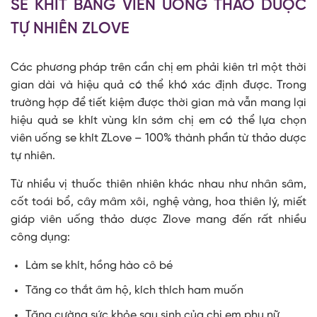
SE KHÍT BẰNG VIÊN UỐNG THẢO DƯỢC
TỰ NHIÊN ZLOVE
Các phương pháp trên cần chị em phải kiên trì một thời
gian dài và hiệu quả có thể khó xác định được. Trong
trường hợp để tiết kiệm được thời gian mà vẫn mang lại
hiệu quả se khít vùng kín sớm chị em có thể lựa chọn
viên uống se khít ZLove – 100% thành phần từ thảo dược
tự nhiên.
Từ nhiều vị thuốc thiên nhiên khác nhau như nhân sâm,
cốt toái bổ, cây mâm xôi, nghệ vàng, hoa thiên lý, miết
giáp viên uống thảo dược Zlove mang đến rất nhiều
công dụng:
Làm se khít, hồng hào cô bé
Tăng co thắt âm hộ, kích thích ham muốn
Tăng cường sức khỏe sau sinh của chị em phụ nữ