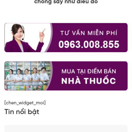
chồng say như điếu đổ
[chen_widget_moi]
Tin nổi bật