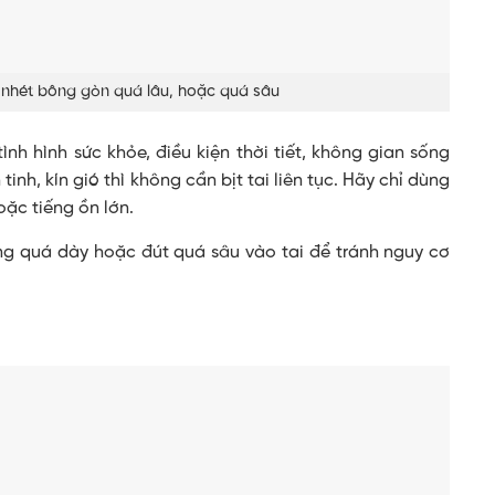
nhét bông gòn quá lâu, hoặc quá sâu
nh hình sức khỏe, điều kiện thời tiết, không gian sống
nh, kín gió thì không cần bịt tai liên tục. Hãy chỉ dùng
hoặc tiếng ồn lớn.
ông quá dày hoặc đút quá sâu vào tai để tránh nguy cơ