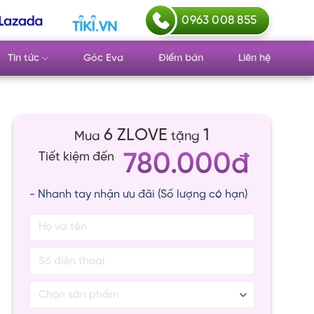
0963 008 855
Tin tức
Góc Eva
Điểm bán
Liên hệ
6 ZLOVE
1
Mua
tặng
780.000đ
Tiết kiệm đến
- Nhanh tay nhận ưu đãi (Số lượng có hạn)