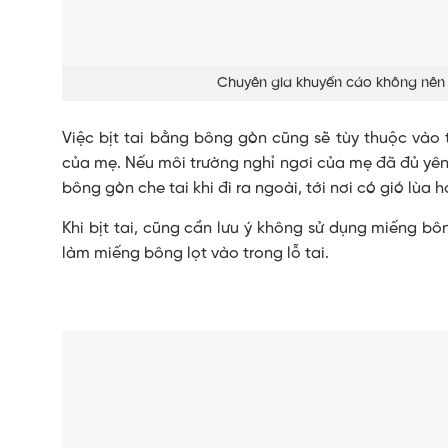
Chuyên gia khuyến cáo không nên 
Việc bịt tai bằng bông gòn cũng sẽ tùy thuộc vào tì
của mẹ. Nếu môi trường nghỉ ngơi của mẹ đã đủ yên ti
bông gòn che tai khi đi ra ngoài, tới nơi có gió lùa 
Khi bịt tai, cũng cần lưu ý không sử dụng miếng b
làm miếng bông lọt vào trong lỗ tai.