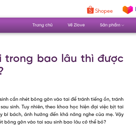
Trang chủ
Về Zlove
Sản phẩm
 trong bao lâu thì được
?
inh cần nhét bông gòn vào tai để tránh tiếng ồn, tránh
 sau sinh. Tuy nhiên, theo khoa học hiện đại việc bịt tai
gây bí bách, ảnh hưởng đến khả năng nghe của mẹ. Vậy
ét bông gòn vào tai sau sinh bao lâu có thể bỏ?