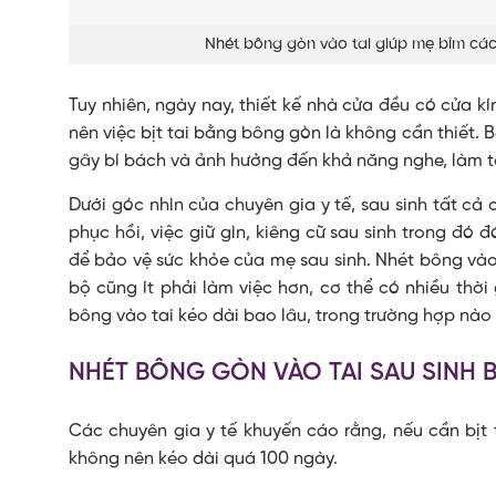
Nhét bông gòn vào tai giúp mẹ bỉm cách
Tuy nhiên, ngày nay, thiết kế nhà cửa đều có cửa k
nên việc bịt tai bằng bông gòn là không cần thiết. B
gây bí bách và ảnh hưởng đến khả năng nghe, làm t
Dưới góc nhìn của chuyên gia y tế, sau sinh tất cả
phục hồi, việc giữ gìn, kiêng cữ sau sinh trong đó 
để bảo vệ sức khỏe của mẹ sau sinh. Nhét bông vào 
bộ cũng ít phải làm việc hơn, cơ thể có nhiều thời
bông vào tai kéo dài bao lâu, trong trường hợp nào t
NHÉT BÔNG GÒN VÀO TAI SAU SINH 
Các chuyên gia y tế khuyến cáo rằng, nếu cần bịt t
không nên kéo dài quá 100 ngày.