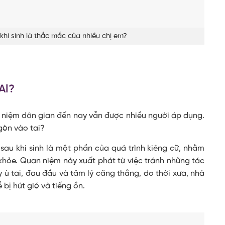
khi sinh là thắc mắc của nhiều chị em?
AI?
an niệm dân gian đến nay vẫn được nhiều người áp dụng.
gòn vào tai?
sau khi sinh là một phần của quá trình kiêng cữ, nhằm
khỏe. Quan niệm này xuất phát từ việc tránh những tác
y ù tai, đau đầu và tâm lý căng thẳng, do thời xưa, nhà
bị hút gió và tiếng ồn.