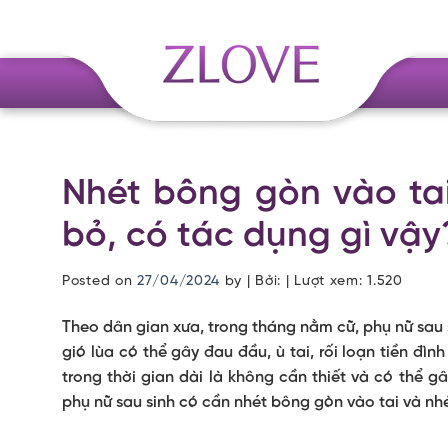
Skip
to
content
Nhét bông gòn vào tai
bỏ, có tác dụng gì vậy
Posted on
27/04/2024
by
| Bởi: | Lượt xem:
1.520
Theo dân gian xưa, trong tháng nằm cữ, phụ nữ sau s
gió lùa có thể gây đau đầu, ù tai, rối loạn tiền đình
trong thời gian dài là không cần thiết và có thể 
phụ nữ sau sinh có cần nhét bông gòn vào tai và nh