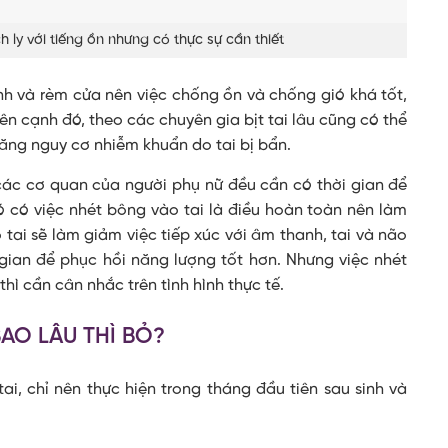
 ly với tiếng ồn nhưng có thực sự cần thiết
ính và rèm cửa nên việc chống ồn và chống gió khá tốt,
ên cạnh đó, theo các chuyên gia bịt tai lâu cũng có thể
ăng nguy cơ nhiễm khuẩn do tai bị bẩn.
 các cơ quan của người phụ nữ đều cần có thời gian để
đó có việc nhét bông vào tai là điều hoàn toàn nên làm
tai sẽ làm giảm việc tiếp xúc với âm thanh, tai và não
 gian để phục hồi năng lượng tốt hơn. Nhưng việc nhét
hì cần cân nhắc trên tình hình thực tế.
BAO LÂU THÌ BỎ?
ai, chỉ nên thực hiện trong tháng đầu tiên sau sinh và