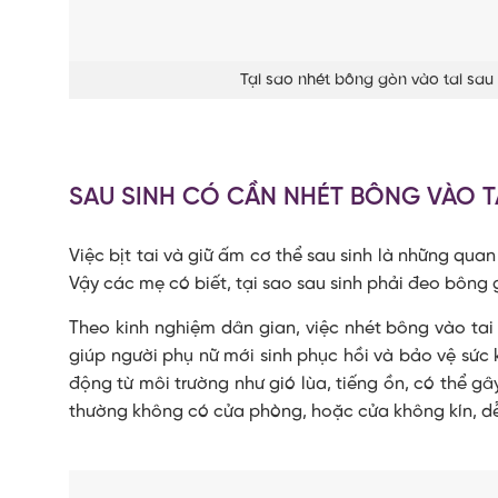
Tại sao nhét bông gòn vào tai sau 
SAU SINH CÓ CẦN NHÉT BÔNG VÀO T
Việc bịt tai và giữ ấm cơ thể sau sinh là những qu
Vậy các mẹ có biết, tại sao sau sinh phải đeo bông 
Theo kinh nghiệm dân gian, việc nhét bông vào tai 
giúp người phụ nữ mới sinh phục hồi và bảo vệ sức 
động từ môi trường như gió lùa, tiếng ồn, có thể gâ
thường không có cửa phòng, hoặc cửa không kín, dễ 